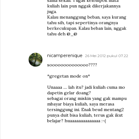
sama sekali. Tugas kelompok mata
kuliah lain pun nggak dikerjakannya
juga.
Kalau menanggung beban, saya kurang
tahu sih, tapi sepertinya orangnya
berkecukupan. Kalau beban lain, nggak
tahu deh @_@
nicamperenique
26 Mei 2012 pukul 07.22
soooooooooooooo????
*gregetan mode on*
Unaaaa .... lah itu? jadi kuliah cuma mo
dapetin gelar doang?
sebagai orang miskin yang gak mampu
mbayar biaya kuliah, saya merasa
tersinggung ini. Enak beud mentang2
punya duit bisa kuliah, terus gak ikut
belajar? huaaaaaaaaaaaaaa :-(