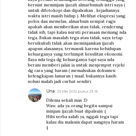
berniat meminjam ijazah almarhumah istri saya (
untuk difotokopi dan dipalsukan , kejadiannya
waktu istri masih hidup ). Melihat ekspresi yang
polos dan memelas, almarhum sempat ragu
apakah akan memberikan atau tidak, cenderung
tidak sih, tapi kalau nuruti perasaan memang nda
tega. Bukan masalah tega atau tidak, saya tetap
bersikukuh tidak akan meminjamkan ijazah
apapun alasannya, termasuk karena kehidupan
keluarganya yang terhimpit kesulitan ekonomi.
Saya nda tega dg keluarganya tapi saya nda
berani memberi jalan ia untuk menjemput rejeki
dg cara yang haram ( memalsukan dokumen
kelengkapan lamaran ) maaf, bukannya kasih
solusi malah jadi curhat sendiri.
Una
25 Mei 2012 pukul 23.16
Dilema sekali mas :D
Waw, ada ya orang begitu sampai
minjam ijazah buat dipalsuin :(
Hihi serba salah ya, nggak tega tapi
kalau dia malsuin dapat uangnya haram
:|