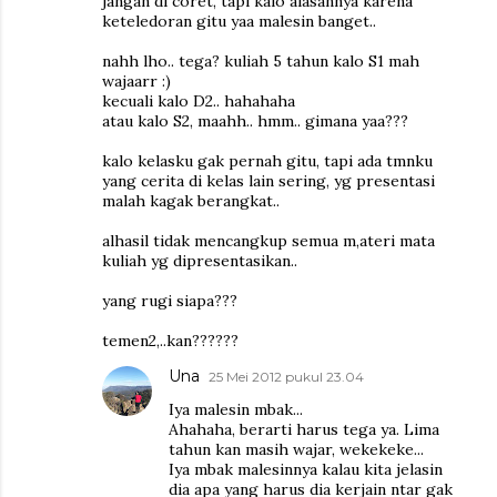
jangan di coret, tapi kalo alasannya karena
keteledoran gitu yaa malesin banget..
nahh lho.. tega? kuliah 5 tahun kalo S1 mah
wajaarr :)
kecuali kalo D2.. hahahaha
atau kalo S2, maahh.. hmm.. gimana yaa???
kalo kelasku gak pernah gitu, tapi ada tmnku
yang cerita di kelas lain sering, yg presentasi
malah kagak berangkat..
alhasil tidak mencangkup semua m,ateri mata
kuliah yg dipresentasikan..
yang rugi siapa???
temen2,..kan??????
Una
25 Mei 2012 pukul 23.04
Iya malesin mbak...
Ahahaha, berarti harus tega ya. Lima
tahun kan masih wajar, wekekeke...
Iya mbak malesinnya kalau kita jelasin
dia apa yang harus dia kerjain ntar gak