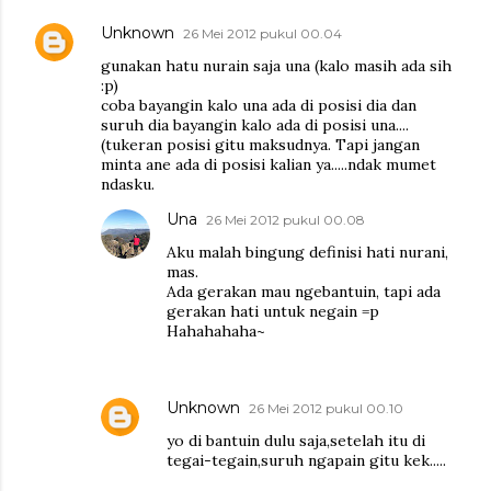
Unknown
26 Mei 2012 pukul 00.04
gunakan hatu nurain saja una (kalo masih ada sih
:p)
coba bayangin kalo una ada di posisi dia dan
suruh dia bayangin kalo ada di posisi una....
(tukeran posisi gitu maksudnya. Tapi jangan
minta ane ada di posisi kalian ya.....ndak mumet
ndasku.
Una
26 Mei 2012 pukul 00.08
Aku malah bingung definisi hati nurani,
mas.
Ada gerakan mau ngebantuin, tapi ada
gerakan hati untuk negain =p
Hahahahaha~
Unknown
26 Mei 2012 pukul 00.10
yo di bantuin dulu saja,setelah itu di
tegai-tegain,suruh ngapain gitu kek.....