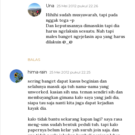
Una
25 Mei 2012 pukul 22.26
Hihihi sudah musyawarah, tapi pada
nggak tega =p
Dan keputusannya dimasukin tapi dia
harus ngelakuin sesuatu. Nah tapi
males banget ngejelasin apa yang harus
dilakuin @_@
BALAS
hima-rain
25 Mei 2012 pukul 22.25
sering banget dapat kasus beginian dan
selalunya masuk aja tuh nama-nama yang
unworked. kasian sih una. teman sendiri sih dan
membayangkan gimana kalo saya yang jadi dia,
siapa tau saja nanti kita juga dapat kejadian
kayak dia.
kalo tidak bantu sekarang kapan lagi? saya rasa
meng-sms sudah bentuk peduli tuh. tapi kalo
papernya belum kelar yah suruh join saja. dan