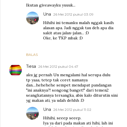
Ikutan giveawayku yuuuk...
Una
26 Mei 2012 pukul 03.09
Hihihi ini temanku malah nggak kasih
alasan apa. Jadi nggak tau deh apa dia
sakit atau jalan-jalan... :D
Oke, ke TKP mbak :D
BALAS
Tiesa
26 Mei 2012 pukul 04.47
aku jg pernah Un mengalami hal serupa dulu
tp yaaa, tetep tak coret namanya
dan....hehehehe sempet mendapat pandangan
"ini anaknya?! songong banget!" dari temen2
seangkatannya tersangka, abis kalo diturutin sini
yg makan ati, ya udah dehhh :D
Una
26 Mei 2012 pukul 11.02
Hihihi, seeep seeep.
Iya ya dari pada makan ati hihi, lah ini