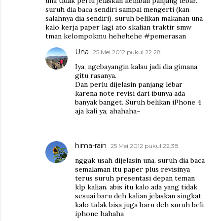
una tidak perlu jelaskan kembali panjang lebar.
suruh dia baca sendiri sampai mengerti (kan
salahnya dia sendiri). suruh belikan makanan una
kalo kerja paper lagi ato skalian traktir smw
tman kelompokmu hehehehe #pemerasan
Una
25 Mei 2012 pukul 22.28
Iya, ngebayangin kalau jadi dia gimana
gitu rasanya.
Dan perlu dijelasin panjang lebar
karena note revisi dari ibunya ada
banyak banget. Suruh belikan iPhone 4
aja kali ya, ahahaha~
hima-rain
25 Mei 2012 pukul 22.38
nggak usah dijelasin una. suruh dia baca
semalaman itu paper plus revisinya
terus suruh presentasi depan teman
klp kalian. abis itu kalo ada yang tidak
sesuai baru deh kalian jelaskan singkat.
kalo tidak bisa juga baru deh suruh beli
iphone hahaha