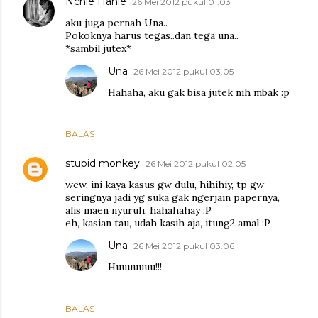
Nchie Hanie
26 Mei 2012 pukul 01.03
aku juga pernah Una..
Pokoknya harus tegas..dan tega una..
*sambil jutex*
Una
26 Mei 2012 pukul 03.05
Hahaha, aku gak bisa jutek nih mbak :p
BALAS
stupid monkey
26 Mei 2012 pukul 02.05
wew, ini kaya kasus gw dulu, hihihiy, tp gw
seringnya jadi yg suka gak ngerjain papernya,
alis maen nyuruh, hahahahay :P
eh, kasian tau, udah kasih aja, itung2 amal :P
Una
26 Mei 2012 pukul 03.06
Huuuuuuu!!!
BALAS