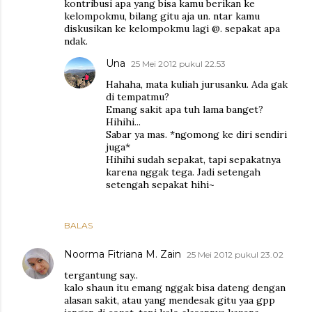
kontribusi apa yang bisa kamu berikan ke
kelompokmu, bilang gitu aja un. ntar kamu
diskusikan ke kelompokmu lagi @. sepakat apa
ndak.
Una
25 Mei 2012 pukul 22.53
Hahaha, mata kuliah jurusanku. Ada gak
di tempatmu?
Emang sakit apa tuh lama banget?
Hihihi...
Sabar ya mas. *ngomong ke diri sendiri
juga*
Hihihi sudah sepakat, tapi sepakatnya
karena nggak tega. Jadi setengah
setengah sepakat hihi~
BALAS
Noorma Fitriana M. Zain
25 Mei 2012 pukul 23.02
tergantung say..
kalo shaun itu emang nggak bisa dateng dengan
alasan sakit, atau yang mendesak gitu yaa gpp