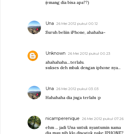
(emang dia bisa apa??)
Una
26 Mei 2012 pukul 00.12
Suruh beliin iPhone, ahahaha~
Unknown
26 Mei 2012 pukul 00.23
ahahahaha....terlalu.
sukses deh mbak dengan iphone nya...
Una
26 Mei 2012 pukul 03.03
Hahahaha dia juga terlalu :p
nicamperenique
26 Mei 2012 pukul 07.26
ehm ... jadi Una untuk nyantumin nama
dia mau nih klo disogok pake IPHONE?