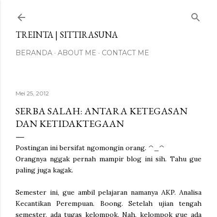
Langsung ke konten utama
TREINTA | SITTIRASUNA
BERANDA
ABOUT ME
CONTACT ME
Mei 25, 2012
SERBA SALAH: ANTARA KETEGASAN
DAN KETIDAKTEGAAN
Postingan ini bersifat ngomongin orang. ^_^
Orangnya nggak pernah mampir blog ini sih. Tahu gue
paling juga kagak.
Semester ini, gue ambil pelajaran namanya AKP. Analisa
Kecantikan Perempuan. Boong. Setelah ujian tengah
semester, ada tugas kelompok. Nah, kelompok gue ada