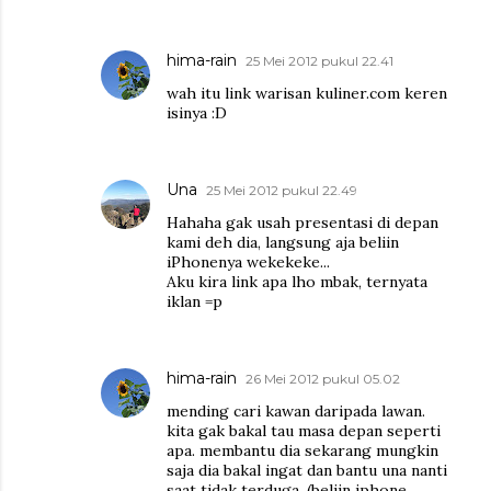
hima-rain
25 Mei 2012 pukul 22.41
wah itu link warisan kuliner.com keren
isinya :D
Una
25 Mei 2012 pukul 22.49
Hahaha gak usah presentasi di depan
kami deh dia, langsung aja beliin
iPhonenya wekekeke...
Aku kira link apa lho mbak, ternyata
iklan =p
hima-rain
26 Mei 2012 pukul 05.02
mending cari kawan daripada lawan.
kita gak bakal tau masa depan seperti
apa. membantu dia sekarang mungkin
saja dia bakal ingat dan bantu una nanti
saat tidak terduga. (beliin iphone