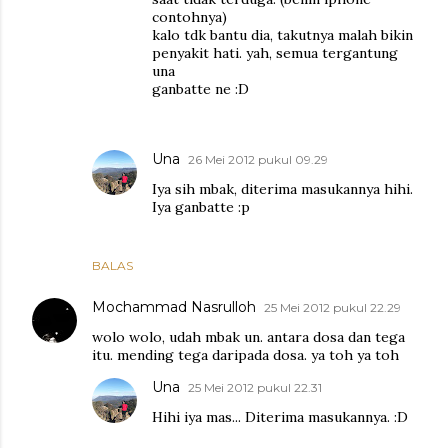
contohnya)
kalo tdk bantu dia, takutnya malah bikin
penyakit hati. yah, semua tergantung
una
ganbatte ne :D
Una
26 Mei 2012 pukul 09.29
Iya sih mbak, diterima masukannya hihi.
Iya ganbatte :p
BALAS
Mochammad Nasrulloh
25 Mei 2012 pukul 22.29
wolo wolo, udah mbak un. antara dosa dan tega
itu. mending tega daripada dosa. ya toh ya toh
Una
25 Mei 2012 pukul 22.31
Hihi iya mas... Diterima masukannya. :D