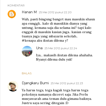
KOMENTAR
Hanan M
25 Mei 2012 pukul 22.20
Wah, pasti bingung banget mau masukin shaun
apa ennggk.. kalo di masukkin dianya yang
untung, kemana saja dia selama ini? tapi kalo
enggak di masukin kasian juga.. kasian orang
tuanya juga yang mbayarin sekolah..
#kenapa aku ikutan dilema y?
Una
25 Mei 2012 pukul 22.24
Iya... makasih ikutan dilema ahahaha.
Nyanyi dilema dulu yuk!
BALAS
Djangkaru Bumi
25 Mei 2012 pukul 22.23
Ya harus tega, tega kagak tega harus tega
pokoknya namanya dicoret saja. Jika Perlu
musyawarah ama teman dulu gimana baiknya.
Justru saya sering ditegain :D