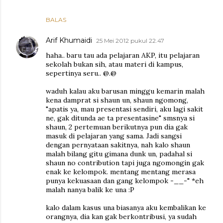
BALAS
Arif Khumaidi
25 Mei 2012 pukul 22.47
haha.. baru tau ada pelajaran AKP, itu pelajaran
sekolah bukan sih, atau materi di kampus,
sepertinya seru.. @.@
waduh kalau aku barusan minggu kemarin malah
kena damprat si shaun un, shaun ngomong,
"apatis ya, mau presentasi sendiri, aku lagi sakit
ne, gak ditunda ae ta presentasine" smsnya si
shaun, 2 pertemuan berikutnya pun dia gak
masuk di pelajaran yang sama. Jadi sangsi
dengan pernyataan sakitnya, nah kalo shaun
malah bilang gitu gimana dunk un, padahal si
shaun no contribution tapi juga ngomongin gak
enak ke kelompok. mentang mentang merasa
punya kekuasaan dan gang kelompok -__-" *eh
malah nanya balik ke una :P
kalo dalam kasus una biasanya aku kembalikan ke
orangnya, dia kan gak berkontribusi, ya sudah