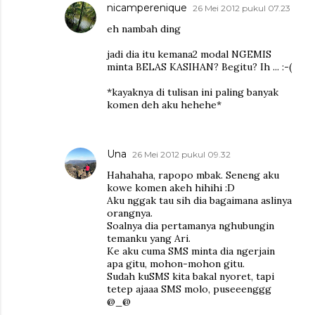
nicamperenique
26 Mei 2012 pukul 07.23
eh nambah ding
jadi dia itu kemana2 modal NGEMIS
minta BELAS KASIHAN? Begitu? Ih ... :-(
*kayaknya di tulisan ini paling banyak
komen deh aku hehehe*
Una
26 Mei 2012 pukul 09.32
Hahahaha, rapopo mbak. Seneng aku
kowe komen akeh hihihi :D
Aku nggak tau sih dia bagaimana aslinya
orangnya.
Soalnya dia pertamanya nghubungin
temanku yang Ari.
Ke aku cuma SMS minta dia ngerjain
apa gitu, mohon-mohon gitu.
Sudah kuSMS kita bakal nyoret, tapi
tetep ajaaa SMS molo, puseeenggg
@_@