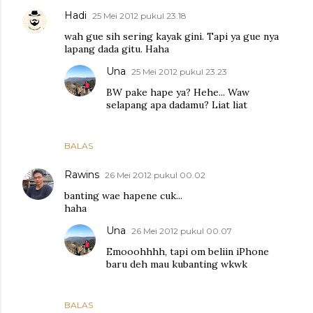
Hadi
25 Mei 2012 pukul 23.18
wah gue sih sering kayak gini. Tapi ya gue nya
lapang dada gitu. Haha
Una
25 Mei 2012 pukul 23.23
BW pake hape ya? Hehe... Waw
selapang apa dadamu? Liat liat
BALAS
Rawins
26 Mei 2012 pukul 00.02
banting wae hapene cuk...
haha
Una
26 Mei 2012 pukul 00.07
Emooohhhh, tapi om beliin iPhone
baru deh mau kubanting wkwk
BALAS