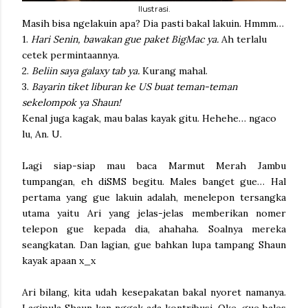
Ilustrasi.
Masih bisa ngelakuin apa? Dia pasti bakal lakuin. Hmmm…
1.
Hari Senin, bawakan gue paket BigMac ya.
Ah terlalu
cetek permintaannya.
2.
Beliin saya galaxy tab ya.
Kurang mahal.
3.
Bayarin tiket liburan ke US buat teman-teman
sekelompok ya Shaun!
Kenal juga kagak, mau balas kayak gitu. Hehehe… ngaco
lu, An. U.
Lagi siap-siap mau baca Marmut Merah Jambu
tumpangan, eh diSMS begitu. Males banget gue… Hal
pertama yang gue lakuin adalah, menelepon tersangka
utama yaitu Ari yang jelas-jelas memberikan nomer
telepon gue kepada dia, ahahaha. Soalnya mereka
seangkatan. Dan lagian, gue bahkan lupa tampang Shaun
kayak apaan x_x
Ari bilang, kita udah kesepakatan bakal nyoret namanya.
Lagipula Shaun kan nggak ada kontribusi. Oke, gue bales