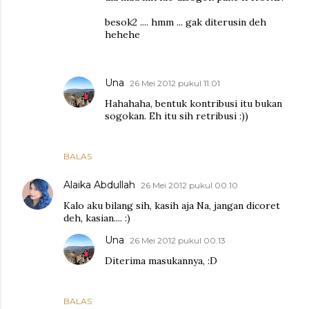
besok2 .... hmm ... gak diterusin deh
hehehe
Una
26 Mei 2012 pukul 11.01
Hahahaha, bentuk kontribusi itu bukan
sogokan. Eh itu sih retribusi :))
BALAS
Alaika Abdullah
26 Mei 2012 pukul 00.10
Kalo aku bilang sih, kasih aja Na, jangan dicoret
deh, kasian.... :)
Una
26 Mei 2012 pukul 00.13
Diterima masukannya, :D
BALAS