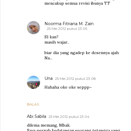
mencakup semua revisi ibunya T.T
Noorma Fitriana M. Zain
25 Mei 2012 pukul 23.05
S1 kan?
masih wajar..
biar dia yang ngadep ke dosennya ajah
Na...
Una
25 Mei 2012 pukul 23.08
Hahaha oke oke seppp~
BALAS
Abi Sabila
25 Mei 2012 pukul 23.04
dilema memang, Mbak.
Saya pernah kedatangan seorang tetangga yang