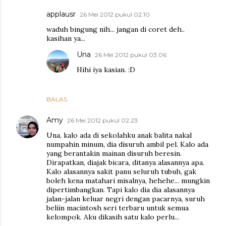
applausr
26 Mei 2012 pukul 02.10
waduh bingung nih... jangan di coret deh..
kasihan ya...
Una
26 Mei 2012 pukul 03.06
Hihi iya kasian. :D
BALAS
Amy
26 Mei 2012 pukul 02.23
Una, kalo ada di sekolahku anak balita nakal
numpahin minum, dia disuruh ambil pel. Kalo ada
yang berantakin mainan disuruh beresin.
Dirapatkan, diajak bicara, ditanya alasannya apa.
Kalo alasannya sakit panu seluruh tubuh, gak
boleh kena matahari misalnya, hehehe... mungkin
dipertimbangkan. Tapi kalo dia dia alasannya
jalan-jalan keluar negri dengan pacarnya, suruh
beliin macintosh seri terbaru untuk semua
kelompok. Aku dikasih satu kalo perlu...