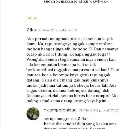
sudah kemakan je atiku wkwkwk~
BALAS
Zilko
26 Mei 2012 pukul 05.17
Aku pernah menghadapi situasi serupa kayak
kamu Na, tapi orangnya nggak sampe mohon-
mohon banget juga sih, hehehe :D Dan namanya
tetap aku coret dong. Kenapa nggak tega??
Wong dia sendiri tega sama dirinya sendiri kan;
ada kesempatan beberapa kali untuk
berkontribusi (nggak cuma presentasi kan? Tapi
kan ada kerja kelompoknya gitu) tapi nggak
datang. Kalau dia emang gak mau kuliahnya
molor jadi lima tahun, ya bekerja keras lah! Ada
tugas dibikin, diskusi kelompok datang, dsb.
Bukannya setelah semua beres baru nongol. Aku
paling sebal sama orang-orang kayak gini...
nicamperenique
26 Mei 2012 pukul 07.27
setuju banget ma Zilko!
harus dia sendiri dulu yang kasian ama
dirinya, baru orang lain. Seeepp!