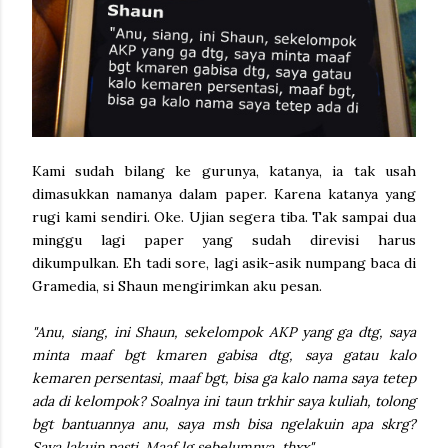
Kami sudah bilang ke gurunya, katanya, ia tak usah
dimasukkan namanya dalam paper. Karena katanya yang
rugi kami sendiri. Oke. Ujian segera tiba. Tak sampai dua
minggu lagi paper yang sudah direvisi harus
dikumpulkan. Eh tadi sore, lagi asik-asik numpang baca di
Gramedia, si Shaun mengirimkan aku pesan.
"Anu, siang, ini Shaun, sekelompok AKP yang ga dtg, saya
minta maaf bgt kmaren gabisa dtg, saya gatau kalo
kemaren persentasi, maaf bgt, bisa ga kalo nama saya tetep
ada di kelompok? Soalnya ini taun trkhir saya kuliah, tolong
bgt bantuannya anu, saya msh bisa ngelakuin apa skrg?
Saya lakuin pasti. Maaf lg sebelumnya, thxx"