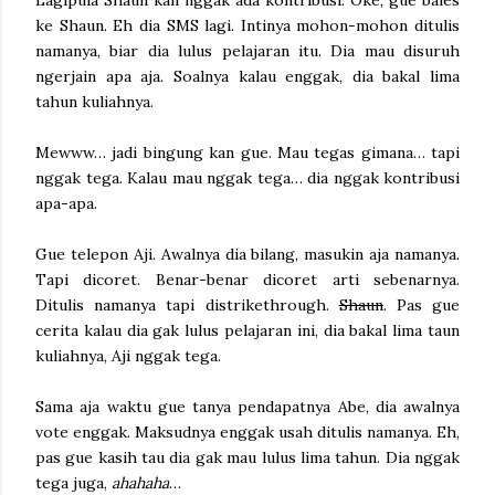
ke Shaun. Eh dia SMS lagi. Intinya mohon-mohon ditulis
namanya, biar dia lulus pelajaran itu. Dia mau disuruh
ngerjain apa aja. Soalnya kalau enggak, dia bakal lima
tahun kuliahnya.
Mewww… jadi bingung kan gue. Mau tegas gimana… tapi
nggak tega. Kalau mau nggak tega… dia nggak kontribusi
apa-apa.
Gue telepon Aji. Awalnya dia bilang, masukin aja namanya.
Tapi dicoret. Benar-benar dicoret arti sebenarnya.
Ditulis namanya tapi distrikethrough.
Shaun
. Pas gue
cerita kalau dia gak lulus pelajaran ini, dia bakal lima taun
kuliahnya, Aji nggak tega.
Sama aja waktu gue tanya pendapatnya Abe, dia awalnya
vote enggak. Maksudnya enggak usah ditulis namanya. Eh,
pas gue kasih tau dia gak mau lulus lima tahun. Dia nggak
tega juga,
ahahaha
…