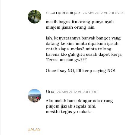
nicamperenique
26 Mei 2012 pukul 07.25
masih bagus itu orang punya nyali
minjem ijasah orang lain.
lah, kenyataannya banyak banget yang
datang ke sini, minta dipalsuin ijasah
entah siapa. melas2 minta tolong,
karena klo gak gitu susah dapet kerja.
Terus, urusan gw???
Once I say NO, I'll keep saying NO!
Una
26 Mei 2012 pukul 11.00
Aku malah baru dengar ada orang
pinjem ijazah segala hihi,
mesthi tegas yo mbak...
BALAS