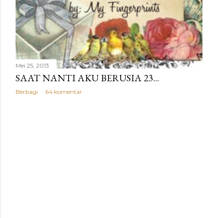
g
a
n
Mei 25, 2013
SAAT NANTI AKU BERUSIA 23...
Berbagi
64 komentar