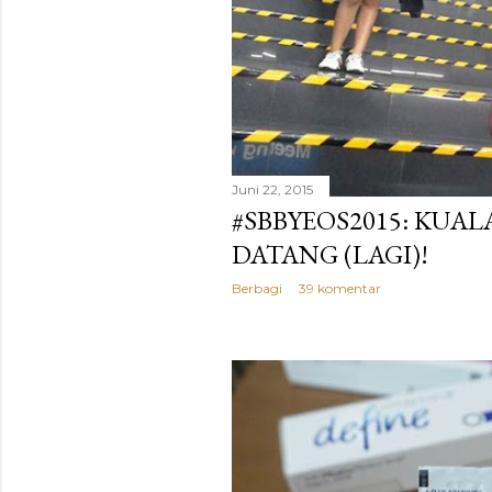
Juni 22, 2015
#SBBYEOS2015: KUA
DATANG (LAGI)!
Berbagi
39 komentar