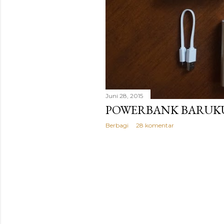
g
a
n
Juni 28, 2015
POWERBANK BARUKU
Berbagi
28 komentar