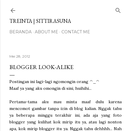
Langsung ke konten utama
TREINTA | SITTIRASUNA
BERANDA
ABOUT ME
CONTACT ME
Mei 28, 2012
BLOGGER LOOK-ALIKE
Postingan ini lagi-lagi ngomongin orang ^_^
Maaf ya yang aku omongin di sini, huihihi...
Pertama-tama aku mau minta maaf dulu karena
mencomot gambar tanpa izin di blog kalian. Nggak tahu
ya beberapa minggu terakhir ini, ada aja yang foto
blogger yang kulihat kok mirip itu ya, atau lagi nonton
apa, kok mirip blogger itu ya. Nggak tahu dehhhh... Nah