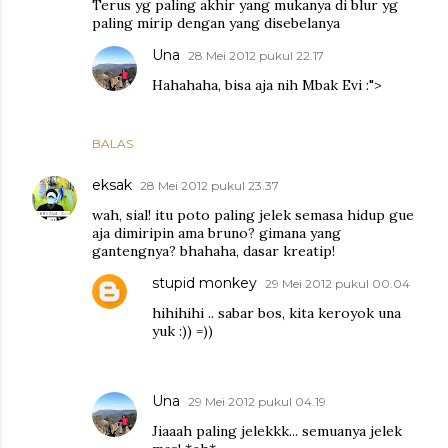
Terus yg paling akhir yang mukanya di blur yg
paling mirip dengan yang disebelanya
Una
28 Mei 2012 pukul 22.17
Hahahaha, bisa aja nih Mbak Evi :">
BALAS
eksak
28 Mei 2012 pukul 23.37
wah, sial! itu poto paling jelek semasa hidup gue
aja dimiripin ama bruno? gimana yang
gantengnya? bhahaha, dasar kreatip!
stupid monkey
29 Mei 2012 pukul 00.04
hihihihi .. sabar bos, kita keroyok una
yuk :)) =))
Una
29 Mei 2012 pukul 04.19
Jiaaah paling jelekkk... semuanya jelek