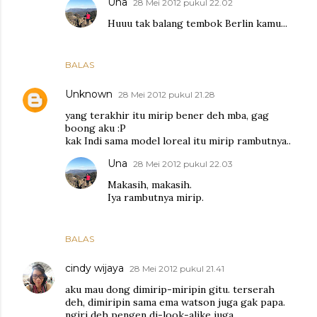
Una
28 Mei 2012 pukul 22.02
Huuu tak balang tembok Berlin kamu...
BALAS
Unknown
28 Mei 2012 pukul 21.28
yang terakhir itu mirip bener deh mba, gag
boong aku :P
kak Indi sama model loreal itu mirip rambutnya..
Una
28 Mei 2012 pukul 22.03
Makasih, makasih.
Iya rambutnya mirip.
BALAS
cindy wijaya
28 Mei 2012 pukul 21.41
aku mau dong dimirip-miripin gitu. terserah
deh, dimiripin sama ema watson juga gak papa.
ngiri deh pengen di-look-alike juga.