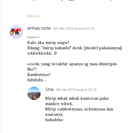
BALAS
enhas note
28 Mei 2012 pukul 20.14
<<<---
Kalo aku mirip siapa?
Bilang: "mirip kakashi" donk. [model pakaiannya].
wkkwkkwkk. :P
oooiii, yang terakhir apanya yg mau dimiripin
Na??
Rambutnya?
hihihihi....
Una
28 Mei 2012 pukul 20.15
Mirip mbak mbak kantoran pake
masker wkwk,
Mirip rambutnyaaa, seksinyaaa dan
suaranya,
hahahha~