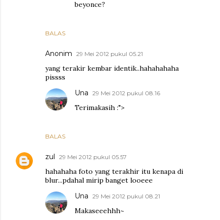
beyonce?
BALAS
Anonim
29 Mei 2012 pukul 05.21
yang terakir kembar identik..hahahahaha
pissss
Una
29 Mei 2012 pukul 08.16
Terimakasih :">
BALAS
zul
29 Mei 2012 pukul 05.57
hahahaha foto yang terakhir itu kenapa di
blur...pdahal mirip banget looeee
Una
29 Mei 2012 pukul 08.21
Makaseeehhh~