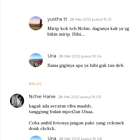
yustha tt
28 Mei 2012 pukul 19.21
Mirip kok teh Nchie, dagunya kali ya yg
bikin mirip. Hihi....
Una
28 Mei 2012 pukul 19.24
Sama giginya apa ya hihi gak tau deh
BALAS
Nchie Hanie
28 Mei 2012 pukul 19.03
kagak ada seratus ribu maahh..
tanggung bulan mpot2an Unaa..
Coba ambil fotonya jangan pake yang celemek
donk ckckck..
Una
28 Mei 2012 pukul 19.06