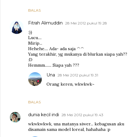
BALAS
Fitrah Alimuddin
28 Mei 2012 pukul 19.28
:))
Lucu....
Mirip...
Hehehe.... Ada- ada saja ^^
Yang terakhir, yg mukanya di blurkan siapa yah??
:D
Hemmm....... Siapa yah ???
Una
28 Mei 2012 pukul 19.31
Orang keren, wkwkwk~
BALAS
dunia kecil indi
28 Mei 2012 pukul 19.43
wkwkwkwk, una matanya siwer... kebagusan aku
disamain sama model loreal, hahahaha :p