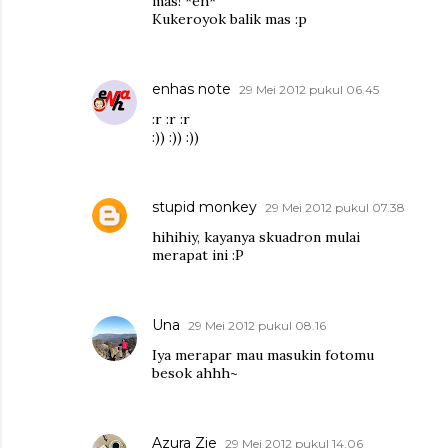
mas! *eh*
Kukeroyok balik mas :p
enhas note
29 Mei 2012 pukul 06.45
:r :r :r
:)) :)) :))
stupid monkey
29 Mei 2012 pukul 07.38
hihihiy, kayanya skuadron mulai
merapat ini :P
Una
29 Mei 2012 pukul 08.16
Iya merapar mau masukin fotomu
besok ahhh~
Azura Zie
29 Mei 2012 pukul 14.06