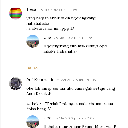
Tiesa
28 Mei 2012 pukul 19.55
yang bagian akhir bikin ngejengkang
hahahahaha
rambutnya na, mirippp :D
Una
28 Mei 2012 pukul 19.58
Ngejengkang tuh maksudnya opo
mbak? Hahahaha~
BALAS
Arif Khumaidi
28 Mei 2012 pukul 20.05
oke lah mirip semua, aku cuma gak setuju yang
Andi Eksak :P
wekeke... "Terlalu" *dengan nada rhoma irama
*piss bang .V
Una
28 Mei 2012 pukul 20.07
Hahaha penggemar Bruno Mars ya? :P