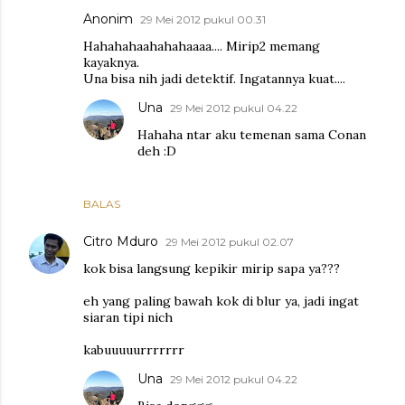
Anonim
29 Mei 2012 pukul 00.31
Hahahahaahahahaaaa.... Mirip2 memang
kayaknya.
Una bisa nih jadi detektif. Ingatannya kuat....
Una
29 Mei 2012 pukul 04.22
Hahaha ntar aku temenan sama Conan
deh :D
BALAS
Citro Mduro
29 Mei 2012 pukul 02.07
kok bisa langsung kepikir mirip sapa ya???
eh yang paling bawah kok di blur ya, jadi ingat
siaran tipi nich
kabuuuuurrrrrrr
Una
29 Mei 2012 pukul 04.22