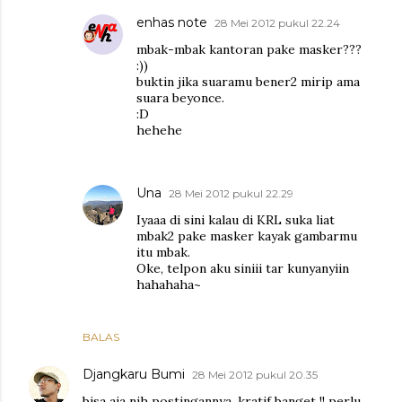
enhas note
28 Mei 2012 pukul 22.24
mbak-mbak kantoran pake masker???
:))
buktin jika suaramu bener2 mirip ama
suara beyonce.
:D
hehehe
Una
28 Mei 2012 pukul 22.29
Iyaaa di sini kalau di KRL suka liat
mbak2 pake masker kayak gambarmu
itu mbak.
Oke, telpon aku siniii tar kunyanyiin
hahahaha~
BALAS
Djangkaru Bumi
28 Mei 2012 pukul 20.35
bisa aja nih postingannya, kratif banget !! perlu