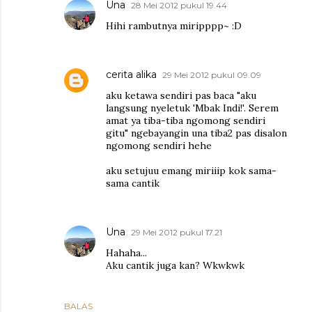
Una
28 Mei 2012 pukul 19.44
Hihi rambutnya miripppp~ :D
cerita alika
29 Mei 2012 pukul 09.09
aku ketawa sendiri pas baca "aku
langsung nyeletuk 'Mbak Indi!'. Serem
amat ya tiba-tiba ngomong sendiri
gitu" ngebayangin una tiba2 pas disalon
ngomong sendiri hehe
aku setujuu emang miriiip kok sama-
sama cantik
Una
29 Mei 2012 pukul 17.21
Hahaha...
Aku cantik juga kan? Wkwkwk
BALAS