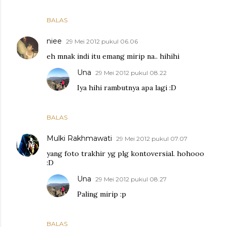
BALAS
niee
29 Mei 2012 pukul 06.06
eh mnak indi itu emang mirip na.. hihihi
Una
29 Mei 2012 pukul 08.22
Iya hihi rambutnya apa lagi :D
BALAS
Mulki Rakhmawati
29 Mei 2012 pukul 07.07
yang foto trakhir yg plg kontoversial. hohooo
:D
Una
29 Mei 2012 pukul 08.27
Paling mirip :p
BALAS