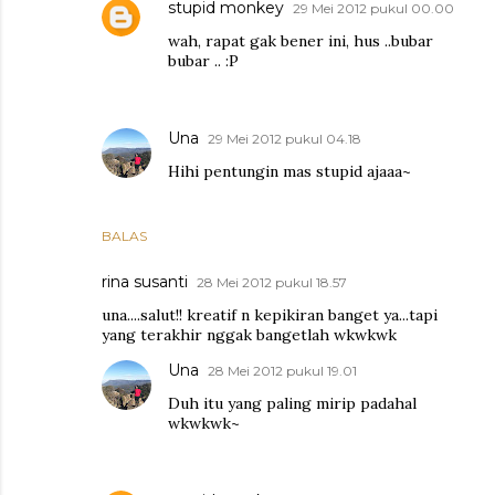
stupid monkey
29 Mei 2012 pukul 00.00
wah, rapat gak bener ini, hus ..bubar
bubar .. :P
Una
29 Mei 2012 pukul 04.18
Hihi pentungin mas stupid ajaaa~
BALAS
rina susanti
28 Mei 2012 pukul 18.57
una....salut!! kreatif n kepikiran banget ya...tapi
yang terakhir nggak bangetlah wkwkwk
Una
28 Mei 2012 pukul 19.01
Duh itu yang paling mirip padahal
wkwkwk~