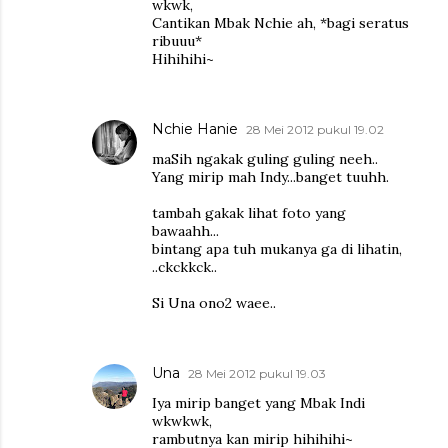
wkwk,
Cantikan Mbak Nchie ah, *bagi seratus
ribuuu*
Hihihihi~
Nchie Hanie
28 Mei 2012 pukul 19.02
maSih ngakak guling guling neeh..
Yang mirip mah Indy...banget tuuhh.
tambah gakak lihat foto yang
bawaahh...
bintang apa tuh mukanya ga di lihatin,
..ckckkck..
Si Una ono2 waee..
Una
28 Mei 2012 pukul 19.03
Iya mirip banget yang Mbak Indi
wkwkwk,
rambutnya kan mirip hihihihi~