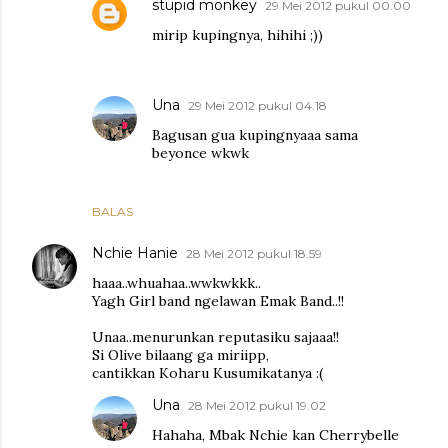
stupid monkey
29 Mei 2012 pukul 00.00
mirip kupingnya, hihihi ;))
Una
29 Mei 2012 pukul 04.18
Bagusan gua kupingnyaaa sama
beyonce wkwk
BALAS
Nchie Hanie
28 Mei 2012 pukul 18.59
haaa..whuahaa..wwkwkkk..
Yagh Girl band ngelawan Emak Band..!!
Unaa..menurunkan reputasiku sajaaa!!
Si Olive bilaang ga miriipp,
cantikkan Koharu Kusumikatanya :(
Una
28 Mei 2012 pukul 19.02
Hahaha, Mbak Nchie kan Cherrybelle