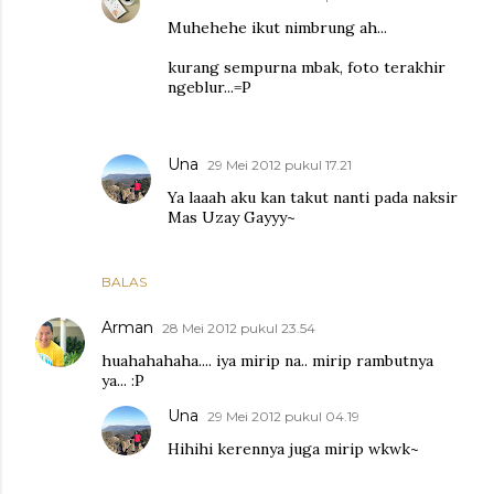
Muhehehe ikut nimbrung ah...
kurang sempurna mbak, foto terakhir
ngeblur...=P
Una
29 Mei 2012 pukul 17.21
Ya laaah aku kan takut nanti pada naksir
Mas Uzay Gayyy~
BALAS
Arman
28 Mei 2012 pukul 23.54
huahahahaha.... iya mirip na.. mirip rambutnya
ya... :P
Una
29 Mei 2012 pukul 04.19
Hihihi kerennya juga mirip wkwk~