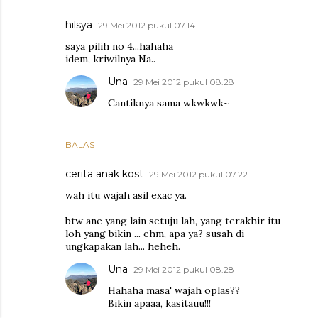
hilsya
29 Mei 2012 pukul 07.14
saya pilih no 4...hahaha
idem, kriwilnya Na..
Una
29 Mei 2012 pukul 08.28
Cantiknya sama wkwkwk~
BALAS
cerita anak kost
29 Mei 2012 pukul 07.22
wah itu wajah asil exac ya.
btw ane yang lain setuju lah, yang terakhir itu
loh yang bikin ... ehm, apa ya? susah di
ungkapakan lah... heheh.
Una
29 Mei 2012 pukul 08.28
Hahaha masa' wajah oplas??
Bikin apaaa, kasitauu!!!