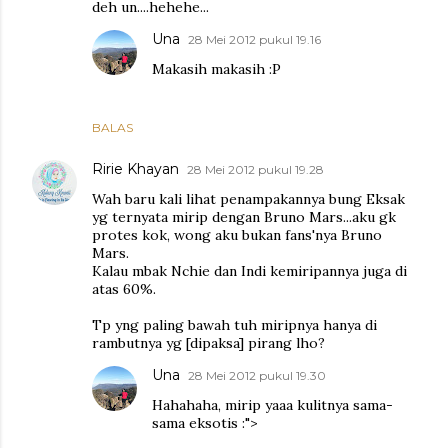
deh un....hehehe...
Una
28 Mei 2012 pukul 19.16
Makasih makasih :P
BALAS
Ririe Khayan
28 Mei 2012 pukul 19.28
Wah baru kali lihat penampakannya bung Eksak
yg ternyata mirip dengan Bruno Mars...aku gk
protes kok, wong aku bukan fans'nya Bruno
Mars.
Kalau mbak Nchie dan Indi kemiripannya juga di
atas 60%.
Tp yng paling bawah tuh miripnya hanya di
rambutnya yg [dipaksa] pirang lho?
Una
28 Mei 2012 pukul 19.30
Hahahaha, mirip yaaa kulitnya sama-
sama eksotis :">