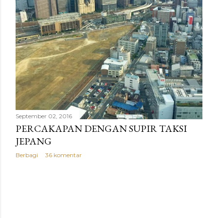
g
a
n
September 02, 2016
PERCAKAPAN DENGAN SUPIR TAKSI
JEPANG
Berbagi
36 komentar