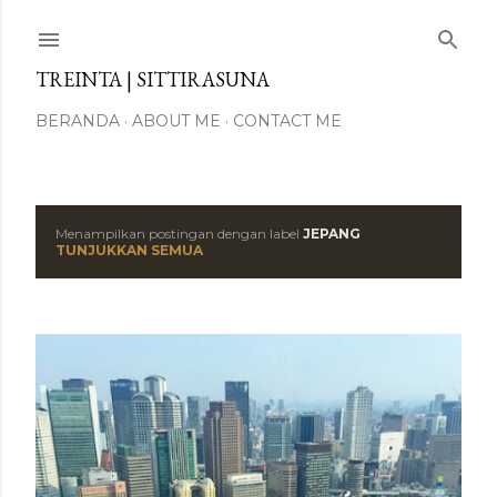
Langsung ke konten utama
TREINTA | SITTIRASUNA
BERANDA
ABOUT ME
CONTACT ME
Menampilkan postingan dengan label
JEPANG
P
TUNJUKKAN SEMUA
o
s
t
i
n