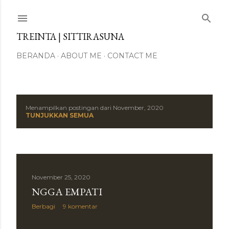
Langsung ke konten utama
TREINTA | SITTIRASUNA
BERANDA
ABOUT ME
CONTACT ME
Menampilkan postingan dari November, 2020
P
TUNJUKKAN SEMUA
o
s
t
November 25, 2020
NGGA EMPATI
i
Berbagi
9 komentar
n