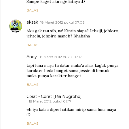
Sampe kaget aku ngeliatnya :D
BALAS
eksak
18 Maret 2012 pukul 07.06
Aku gak tau sih, na! Kirain siapa? Jehsiji, jehloro,
jehtelu, jehpiro maneh? Bhahaha
BALAS
Andy
18 Maret 2012 pukul 07.17
tapi luna maya tu datar muka'a alias kagak punya
karakter beda banget sama jessie di bentuk
muka punya karakter banget
BALAS
Corat - Coret [Ria Nugroho]
18 Maret 2012 pukul 07.17
eh iya kalau diperhatikan mirip sama luna maya
:D
BALAS