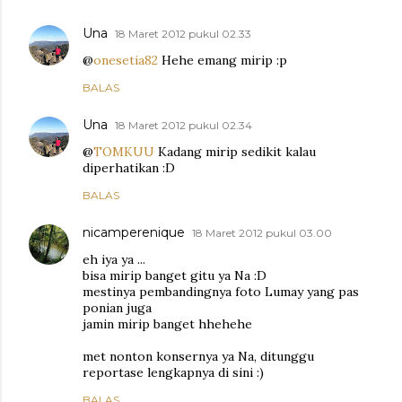
Una
18 Maret 2012 pukul 02.33
@
onesetia82
Hehe emang mirip :p
BALAS
Una
18 Maret 2012 pukul 02.34
@
TOMKUU
Kadang mirip sedikit kalau
diperhatikan :D
BALAS
nicamperenique
18 Maret 2012 pukul 03.00
eh iya ya ...
bisa mirip banget gitu ya Na :D
mestinya pembandingnya foto Lumay yang pas
ponian juga
jamin mirip banget hhehehe
met nonton konsernya ya Na, ditunggu
reportase lengkapnya di sini :)
BALAS