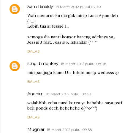
Sam Rinaldy
18 Maret 2012 pukul 07.30
Wah menurut ku dia gak mirip Luna Ayam deh
(~_~
Lebih tua si Jessie J...
semoga dia nanti konser bareng adeknya ya..
Jessie J feat. Jessie K Iskandar (^ ^
BALAS
stupid monkey
18 Maret 2012 pukul 08.38
miripan juga kamu Un, hihihi mirip wedusss :p
BALAS
Anonim
18 Maret 2012 pukul 08.53
walahhhh coba musi korea ya hahahha saya psti
beli ponds dech hehehehe d(^o^")
BALAS
Mugniar
18 Maret 2012 pukul 09.58