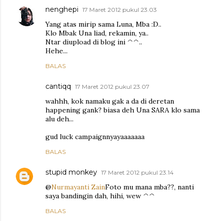
nenghepi
17 Maret 2012 pukul 23.03
Yang atas mirip sama Luna, Mba :D..
Klo Mbak Una liad, rekamin, ya..
Ntar diupload di blog ini ^^..
Hehe...
BALAS
cantiqq
17 Maret 2012 pukul 23.07
wahhh, kok namaku gak a da di deretan
happening gank? biasa deh Una SARA klo sama
alu deh...
gud luck campaignnyayaaaaaaa
BALAS
stupid monkey
17 Maret 2012 pukul 23.14
@
Nurmayanti Zain
Foto mu mana mba??, nanti
saya bandingin dah, hihi, wew ^^
BALAS