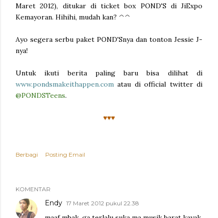
Maret 2012), ditukar di ticket box POND'S di JiExpo
Kemayoran. Hihihi, mudah kan? ^^
Ayo segera serbu paket POND'Snya dan tonton Jessie J-
nya!
Untuk ikuti berita paling baru bisa dilihat di
www.pondsmakeithappen.com
atau di official twitter di
@PONDSTeens
.
♥♥♥
Berbagi
Posting Email
KOMENTAR
Endy
17 Maret 2012 pukul 22.38
maaf mbak, ga terlalu suka ma musik barat kayak