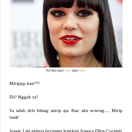
Ambil dari:
sini
dan
sini
.
Mirippp kan???
Eh? Nggak ya?
Ya udah deh bilang mirip aja. Biar aku seneng...... Mirip
tauk!
Jessie J ini aslinya bernama lengkap Jessica Ellen Cornish,