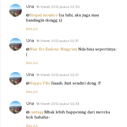
Una
18 Maret 2012 pukul 02.30
@
Stupid monkey
Iya hihi, aku juga mau
bandingin dongg x)
BALAS
Una
18 Maret 2012 pukul 02.31
@
Niar Sri Sadono Ningrum
Nda bisa sepertinya :
(
BALAS
Una
18 Maret 2012 pukul 02.31
@
Happy Fibi
Jiaaah, liiat sendiri dong :P
BALAS
Una
18 Maret 2012 pukul 02.33
@
cantiqq
Mbak lebih happening dari mereka
kok hahaha~
BALAS