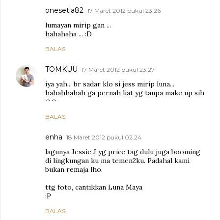
onesetia82
17 Maret 2012 pukul 23.26
lumayan mirip gan ...
hahahaha ... :D
BALAS
TOMKUU
17 Maret 2012 pukul 23.27
iya yah... br sadar klo si jess mirip luna...
hahahhahah ga pernah liat yg tanpa make up sih
^^
BALAS
enha
18 Maret 2012 pukul 02.24
lagunya Jessie J yg price tag dulu juga booming
di lingkungan ku ma temen2ku. Padahal kami
bukan remaja lho.
ttg foto, cantikkan Luna Maya
:P
BALAS