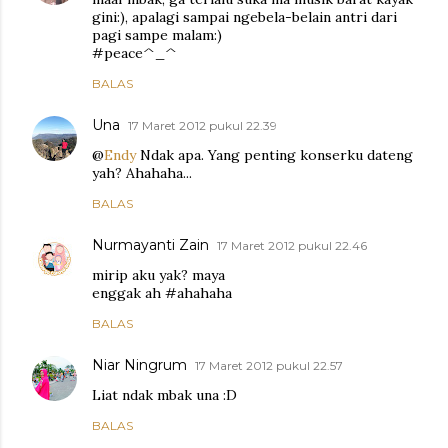
gini:), apalagi sampai ngebela-belain antri dari
pagi sampe malam:)
#peace^_^
BALAS
Una
17 Maret 2012 pukul 22.39
@
Endy
Ndak apa. Yang penting konserku dateng
yah? Ahahaha...
BALAS
Nurmayanti Zain
17 Maret 2012 pukul 22.46
mirip aku yak? maya
enggak ah #ahahaha
BALAS
Niar Ningrum
17 Maret 2012 pukul 22.57
Liat ndak mbak una :D
BALAS