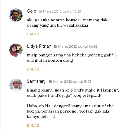
Goiq
18 Maret 2012 pukul 12.59
aku ga suka nonton konser... memang daku
orang yang aneh... wakakakakaa
BALAS
Lidya Fitrian
18 Maret 2012 pukul 14.48
mirip banget sama una hehehe ,seneng gak? :)
una ikutan nonton dong
BALAS
Samaranji
18 Maret 2012 pukul 15.23
Emang kamyu udah ke Pond's Make it Happen?,
udah pake Pond's juga? Koq tetep.... :P
Haha, eh Na... denger2 kamyu mau out of the
box ya, perasaan personel "Kotak" gak ada
kamyu deh... :D
BALAS