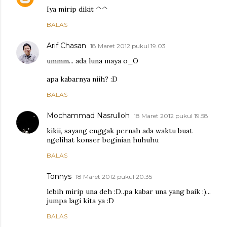
Iya mirip dikit ^^
BALAS
Arif Chasan
18 Maret 2012 pukul 19.03
ummm... ada luna maya o_O
apa kabarnya niih? :D
BALAS
Mochammad Nasrulloh
18 Maret 2012 pukul 19.58
kikii, sayang enggak pernah ada waktu buat
ngelihat konser beginian huhuhu
BALAS
Tonnys
18 Maret 2012 pukul 20.35
lebih mirip una deh :D..pa kabar una yang baik :)...
jumpa lagi kita ya :D
BALAS