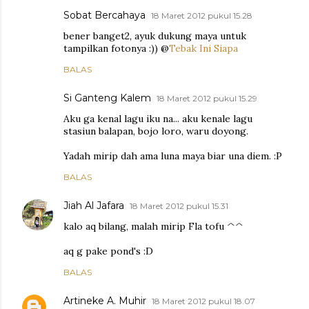
Sobat Bercahaya
18 Maret 2012 pukul 15.28
bener banget2, ayuk dukung maya untuk
tampilkan fotonya :)) @
Tebak Ini Siapa
BALAS
Si Ganteng Kalem
18 Maret 2012 pukul 15.29
Aku ga kenal lagu iku na... aku kenale lagu
stasiun balapan, bojo loro, waru doyong.
Yadah mirip dah ama luna maya biar una diem. :P
BALAS
Jiah Al Jafara
18 Maret 2012 pukul 15.31
kalo aq bilang, malah mirip Fla tofu ^^
aq g pake pond's :D
BALAS
Artineke A. Muhir
18 Maret 2012 pukul 18.07