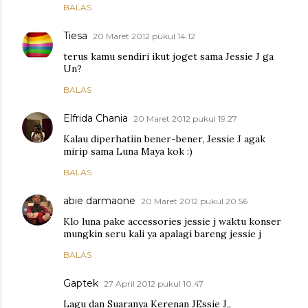
BALAS
Tiesa
20 Maret 2012 pukul 14.12
terus kamu sendiri ikut joget sama Jessie J ga
Un?
BALAS
Elfrida Chania
20 Maret 2012 pukul 19.27
Kalau diperhatiin bener-bener, Jessie J agak
mirip sama Luna Maya kok :)
BALAS
abie darmaone
20 Maret 2012 pukul 20.56
Klo luna pake accessories jessie j waktu konser
mungkin seru kali ya apalagi bareng jessie j
BALAS
Gaptek
27 April 2012 pukul 10.47
Lagu dan Suaranya Kerenan JEssie J,,