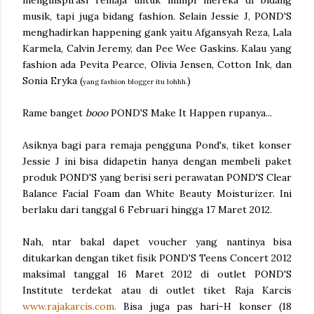
menginspirasi remaja untuk mimpi mereka di bidang
musik, tapi juga bidang fashion. Selain Jessie J, POND'S
menghadirkan happening gank yaitu Afgansyah Reza, Lala
Karmela, Calvin Jeremy, dan Pee Wee Gaskins. Kalau yang
fashion ada Pevita Pearce, Olivia Jensen, Cotton Ink, dan
Sonia Eryka (
)
yang fashion blogger itu lohhh.
Rame banget
booo
POND'S Make It Happen rupanya...
Asiknya bagi para remaja pengguna Pond's, tiket konser
Jessie J ini bisa didapetin hanya dengan membeli paket
produk POND'S yang berisi seri perawatan POND'S Clear
Balance Facial Foam dan White Beauty Moisturizer. Ini
berlaku dari tanggal 6 Februari hingga 17 Maret 2012.
Nah, ntar bakal dapet voucher yang nantinya bisa
ditukarkan dengan tiket fisik POND'S Teens Concert 2012
maksimal tanggal 16 Maret 2012 di outlet POND'S
Institute terdekat atau di outlet tiket Raja Karcis
www.rajakarcis.com.
Bisa juga pas hari-H konser (18