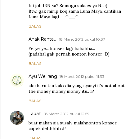
Ini job IBN ya? Semoga sukses ya Na :)
Btw, gak mirip koq sama Luna Maya, cantikan
Luna Maya lagi .... ^__^
BALAS
Anak Rantau
18 Maret 2012 pukul 10.37
Ye..ye..ye... konser lagi hahahha...
(padahal gak pernah nonton konser :D)
BALAS
Ayu Welirang
18 Maret 2012 pukul 11.33
aku baru tau kalo dia yang nyanyi it's not about
the money money money itu.. :P
BALAS
Tabah
18 Maret 2012 pukul 12.59
buat makan aja susah, malahnonton konser. . .
capek dehhhhh :P
BALAS