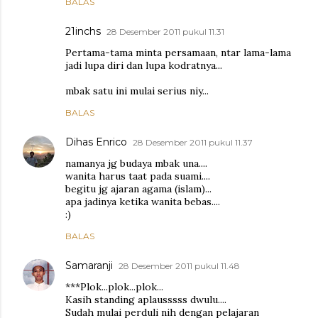
BALAS
21inchs
28 Desember 2011 pukul 11.31
Pertama-tama minta persamaan, ntar lama-lama
jadi lupa diri dan lupa kodratnya...
mbak satu ini mulai serius niy...
BALAS
Dihas Enrico
28 Desember 2011 pukul 11.37
namanya jg budaya mbak una....
wanita harus taat pada suami....
begitu jg ajaran agama (islam)...
apa jadinya ketika wanita bebas....
:)
BALAS
Samaranji
28 Desember 2011 pukul 11.48
***Plok...plok...plok...
Kasih standing aplausssss dwulu....
Sudah mulai perduli nih dengan pelajaran