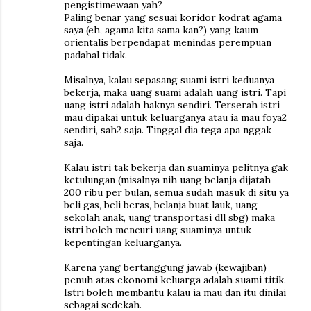
pengistimewaan yah?
Paling benar yang sesuai koridor kodrat agama
saya (eh, agama kita sama kan?) yang kaum
orientalis berpendapat menindas perempuan
padahal tidak.
Misalnya, kalau sepasang suami istri keduanya
bekerja, maka uang suami adalah uang istri. Tapi
uang istri adalah haknya sendiri. Terserah istri
mau dipakai untuk keluarganya atau ia mau foya2
sendiri, sah2 saja. Tinggal dia tega apa nggak
saja.
Kalau istri tak bekerja dan suaminya pelitnya gak
ketulungan (misalnya nih uang belanja dijatah
200 ribu per bulan, semua sudah masuk di situ ya
beli gas, beli beras, belanja buat lauk, uang
sekolah anak, uang transportasi dll sbg) maka
istri boleh mencuri uang suaminya untuk
kepentingan keluarganya.
Karena yang bertanggung jawab (kewajiban)
penuh atas ekonomi keluarga adalah suami titik.
Istri boleh membantu kalau ia mau dan itu dinilai
sebagai sedekah.