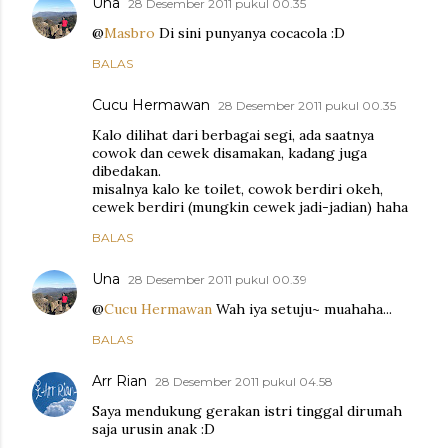
Una
28 Desember 2011 pukul 00.35
@
Masbro
Di sini punyanya cocacola :D
BALAS
Cucu Hermawan
28 Desember 2011 pukul 00.35
Kalo dilihat dari berbagai segi, ada saatnya
cowok dan cewek disamakan, kadang juga
dibedakan.
misalnya kalo ke toilet, cowok berdiri okeh,
cewek berdiri (mungkin cewek jadi-jadian) haha
BALAS
Una
28 Desember 2011 pukul 00.39
@
Cucu Hermawan
Wah iya setuju~ muahaha...
BALAS
Arr Rian
28 Desember 2011 pukul 04.58
Saya mendukung gerakan istri tinggal dirumah
saja urusin anak :D