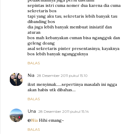
pedalemannya juga perlu diselami
sepintas istri cuma nomer dua karena dia cuma
sekretaris bos
tapi yang aku tau, sekretaris lebih banyak tau
dibanding bos
dia juga lebih banyak membuat inisiatif dan
aturan
bos mah kebanyakan cuman bisa ngangguk dan
geleng doang
asal sekretaris pinter presentasinya, kayaknya
bos lebih banyak ngangguknya
BALAS
Nia
28 Desember 2011 pukul 15.10
ikut menyimak......sepertinya masalah ini ngga
akan habis utk dibahas....
BALAS
Una
28 Desember 2011 pukul 15.14
@
Nia
Hihi emang~
BALAS