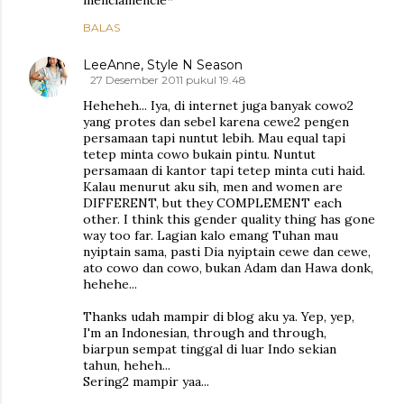
menclamencle*
BALAS
LeeAnne, Style N Season
27 Desember 2011 pukul 19.48
Heheheh... Iya, di internet juga banyak cowo2
yang protes dan sebel karena cewe2 pengen
persamaan tapi nuntut lebih. Mau equal tapi
tetep minta cowo bukain pintu. Nuntut
persamaan di kantor tapi tetep minta cuti haid.
Kalau menurut aku sih, men and women are
DIFFERENT, but they COMPLEMENT each
other. I think this gender quality thing has gone
way too far. Lagian kalo emang Tuhan mau
nyiptain sama, pasti Dia nyiptain cewe dan cewe,
ato cowo dan cowo, bukan Adam dan Hawa donk,
hehehe...
Thanks udah mampir di blog aku ya. Yep, yep,
I'm an Indonesian, through and through,
biarpun sempat tinggal di luar Indo sekian
tahun, heheh...
Sering2 mampir yaa...