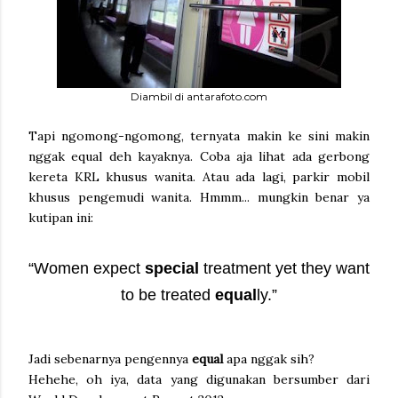
Diambil di antarafoto.com
Tapi ngomong-ngomong, ternyata makin ke sini makin
nggak equal deh kayaknya. Coba aja lihat ada gerbong
kereta KRL khusus wanita. Atau ada lagi, parkir mobil
khusus pengemudi wanita. Hmmm... mungkin benar ya
kutipan ini:
“Women expect
special
treatment yet they want
to be treated
equal
ly.”
Jadi sebenarnya pengennya
equal
apa nggak sih?
Hehehe, oh iya, data yang digunakan bersumber dari