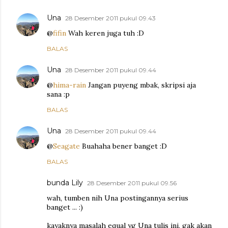
Una
28 Desember 2011 pukul 09.43
@
fifin
Wah keren juga tuh :D
BALAS
Una
28 Desember 2011 pukul 09.44
@
hima-rain
Jangan puyeng mbak, skripsi aja
sana :p
BALAS
Una
28 Desember 2011 pukul 09.44
@
Seagate
Buahaha bener banget :D
BALAS
bunda Lily
28 Desember 2011 pukul 09.56
wah, tumben nih Una postingannya serius
banget ... :)
kayaknya masalah equal yg Una tulis ini, gak akan