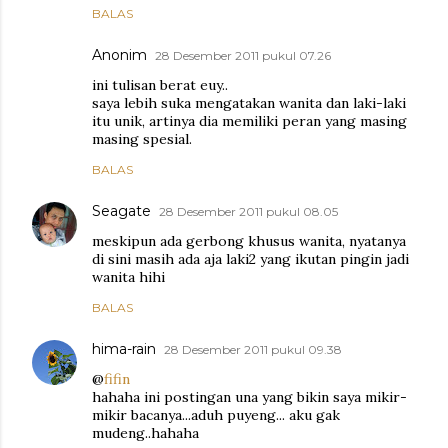
BALAS
Anonim
28 Desember 2011 pukul 07.26
ini tulisan berat euy..
saya lebih suka mengatakan wanita dan laki-laki
itu unik, artinya dia memiliki peran yang masing
masing spesial.
BALAS
Seagate
28 Desember 2011 pukul 08.05
meskipun ada gerbong khusus wanita, nyatanya
di sini masih ada aja laki2 yang ikutan pingin jadi
wanita hihi
BALAS
hima-rain
28 Desember 2011 pukul 09.38
@
fifin
hahaha ini postingan una yang bikin saya mikir-
mikir bacanya...aduh puyeng... aku gak
mudeng..hahaha