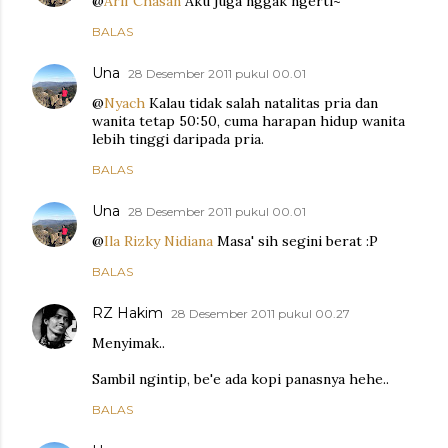
@
Arif Chasan
Aku juga nggak ngerti~
BALAS
Una
28 Desember 2011 pukul 00.01
@
Nyach
Kalau tidak salah natalitas pria dan
wanita tetap 50:50, cuma harapan hidup wanita
lebih tinggi daripada pria.
BALAS
Una
28 Desember 2011 pukul 00.01
@
Ila Rizky Nidiana
Masa' sih segini berat :P
BALAS
RZ Hakim
28 Desember 2011 pukul 00.27
Menyimak..
Sambil ngintip, be'e ada kopi panasnya hehe..
BALAS