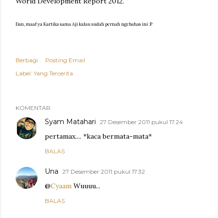
World Development Report 2012.
Dan, maaf ya Kartika sama Aji kalau sudah pernah ngebahas ini :P
Berbagi
Posting Email
Label:
Yang Tercerita
KOMENTAR
Syam Matahari
27 Desember 2011 pukul 17.24
pertamax.... *kaca bermata-mata*
BALAS
Una
27 Desember 2011 pukul 17.32
@
Cyaam
Wuuuu...
BALAS