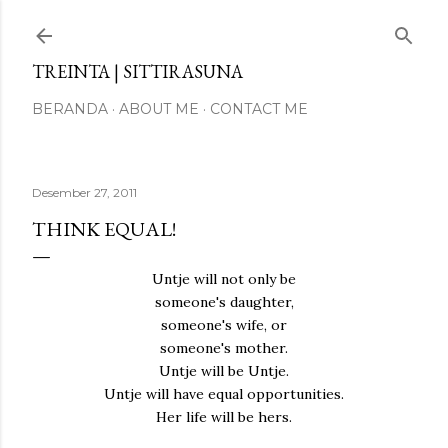
Langsung ke konten utama
TREINTA | SITTIRASUNA
BERANDA
ABOUT ME
CONTACT ME
Desember 27, 2011
THINK EQUAL!
Untje will not only be
someone's daughter,
someone's wife, or
someone's mother.
Untje will be Untje.
Untje will have equal opportunities.
Her life will be hers.