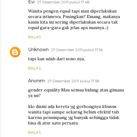
Evi
27 Desember 2011 pukul 17.48
Wanita pengen equal tapi mau diperlakukan
secara istimewa. Pusingkan? Emang, makanya
kaum kita ini sering diperlakukan secara tak
equal gara-gara gak jelas apa maunya..:)
BALAS
Unknown
27 Desember 2011 pukul 17.56
tapi kan udah dari sono nya,
BALAS
Anonim
27 Desember 2011 pukul 17.58
gender equality Mau semua bidang atau gimana
ya un?
klo disini ada kereta yg gerbongnya khusus
wanita tapi sampe sekarng belum efektif tuh
karena penumpang yg banyak sehingga tidak
bisa di atur satu persatu.
BALAS