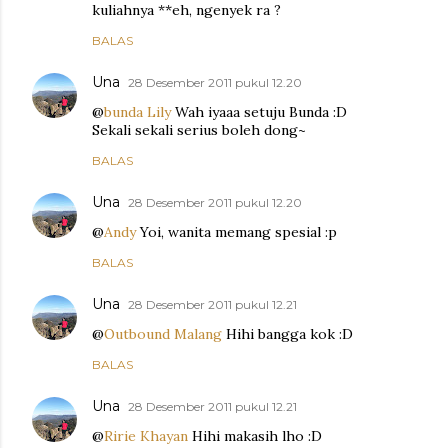
kuliahnya **eh, ngenyek ra ?
BALAS
Una
28 Desember 2011 pukul 12.20
@
bunda Lily
Wah iyaaa setuju Bunda :D
Sekali sekali serius boleh dong~
BALAS
Una
28 Desember 2011 pukul 12.20
@
Andy
Yoi, wanita memang spesial :p
BALAS
Una
28 Desember 2011 pukul 12.21
@
Outbound Malang
Hihi bangga kok :D
BALAS
Una
28 Desember 2011 pukul 12.21
@
Ririe Khayan
Hihi makasih lho :D