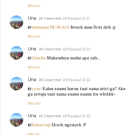
BALAS
Una
28 Desember 2011 pukul 12.21
@
1mmanuel'Z-Note5
Besok man first deh :p
BALAS
Una
28 Desember 2011 pukul 12.22
@
21inchs
Maksudnya mulai apa yah...
BALAS
Una
28 Desember 2011 pukul 12.22
@
zone
Kalau suami harus taat sama istri ga? Aku
ga setuju taat sama suami suami itu wlekkk~
BALAS
Una
28 Desember 2011 pukul 12.22
@
Samaranji
Hooh ngenyek :P
BALAS