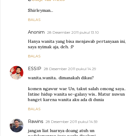
Shirleyman...
BALAS
Anonim
28 Desember 2011 pukul 13.10
Hanya wanita yang bisa menjawab pertanyaan ini,
saya nyimak aja, deh. :P
BALAS
ESSIP
28 Desember 2011 pukul 14.29
wanita..wanita.. dimanakah dikau?
komen ngawur wae Un, takut salah omong saya..
Intine hidup wanita se-galaxy wis.. Matur nuwun
banget karena wanita aku ada di dunia
BALAS
Rawins
28 Desember 2011 pukul 14.59
jangan liat luarnya doang atuh un