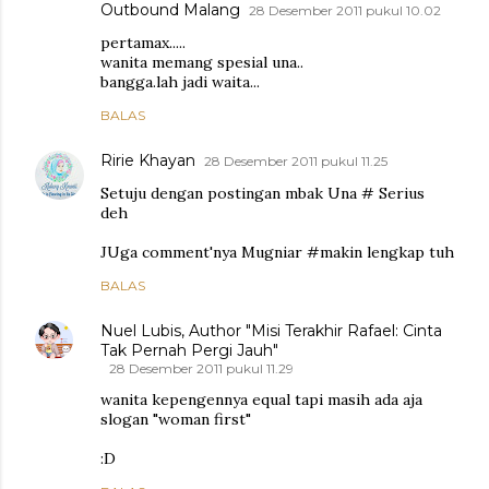
Outbound Malang
28 Desember 2011 pukul 10.02
pertamax.....
wanita memang spesial una..
bangga.lah jadi waita...
BALAS
Ririe Khayan
28 Desember 2011 pukul 11.25
Setuju dengan postingan mbak Una # Serius
deh
JUga comment'nya Mugniar #makin lengkap tuh
BALAS
Nuel Lubis, Author "Misi Terakhir Rafael: Cinta
Tak Pernah Pergi Jauh"
28 Desember 2011 pukul 11.29
wanita kepengennya equal tapi masih ada aja
slogan "woman first"
:D