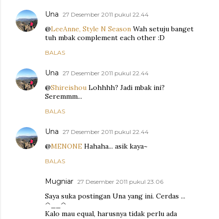
Una
27 Desember 2011 pukul 22.44
@
LeeAnne, Style N Season
Wah setuju banget
tuh mbak complement each other :D
BALAS
Una
27 Desember 2011 pukul 22.44
@
Shireishou
Lohhhh? Jadi mbak ini?
Seremmm...
BALAS
Una
27 Desember 2011 pukul 22.44
@
MENONE
Hahaha... asik kaya~
BALAS
Mugniar
27 Desember 2011 pukul 23.06
Saya suka postingan Una yang ini. Cerdas ...
^__^
Kalo mau equal, harusnya tidak perlu ada