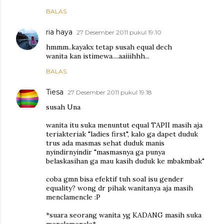
BALAS
ria haya
27 Desember 2011 pukul 19.10
hmmm..kayakx tetap susah equal dech
wanita kan istimewa....aaiiihhh...
BALAS
Tiesa
27 Desember 2011 pukul 19.18
susah Una
wanita itu suka menuntut equal TAPII masih aja
teriakteriak "ladies first", kalo ga dapet duduk
trus ada masmas sehat duduk manis
nyindirnyindir "masmasnya ga punya
belaskasihan ga mau kasih duduk ke mbakmbak"
coba gmn bisa efektif tuh soal isu gender
equality? wong dr pihak wanitanya aja masih
menclamencle :P
*suara seorang wanita yg KADANG masih suka