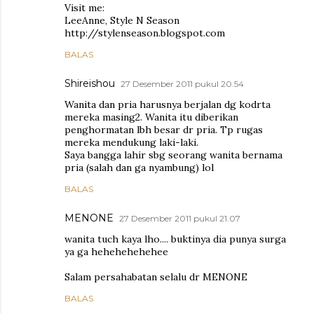
Visit me:
LeeAnne, Style N Season
http://stylenseason.blogspot.com
BALAS
Shireishou
27 Desember 2011 pukul 20.54
Wanita dan pria harusnya berjalan dg kodrta
mereka masing2. Wanita itu diberikan
penghormatan lbh besar dr pria. Tp rugas
mereka mendukung laki-laki.
Saya bangga lahir sbg seorang wanita bernama
pria (salah dan ga nyambung) lol
BALAS
MENONE
27 Desember 2011 pukul 21.07
wanita tuch kaya lho.... buktinya dia punya surga
ya ga hehehehehehee
Salam persahabatan selalu dr MENONE
BALAS