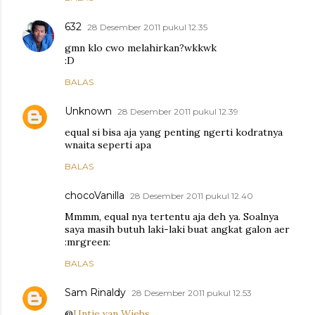
632
28 Desember 2011 pukul 12.35
gmn klo cwo melahirkan?wkkwk
:D
BALAS
Unknown
28 Desember 2011 pukul 12.39
equal si bisa aja yang penting ngerti kodratnya
wnaita seperti apa
BALAS
chocoVanilla
28 Desember 2011 pukul 12.40
Mmmm, equal nya tertentu aja deh ya. Soalnya
saya masih butuh laki-laki buat angkat galon aer
:mrgreen:
BALAS
Sam Rinaldy
28 Desember 2011 pukul 12.53
@
Untje van Wiebs