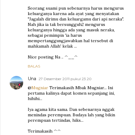
Seorang suami pun sebenarnya harus mengurus
keluarganya karena ada ayat yang menyatakan
"Jagalah dirimu dan keluargamu dari api neraka".
Nah jika ia tak bersungguh2 mengurus
keluarganya hingga ada yang masuk neraka,
sebagai pemimpin 'ia harus
mempertanggungjawabkan hal tersebut di
mahkamah Allah' kelak ...
Nice posting Na .. ^__^
BALAS
Una
27 Desember 2011 pukul 23.20
@
Mugniar
Terimakasih Mbak Mugniar... Ini
pertama kalinya dapat komen sepanjang ini,
hihihi...
Iya agama kita sama. Dan sebenarnya nggak
menindas perempuan. Budaya lah yang bikin
perempuan tertindas, hiks...
Terimakasih ^^