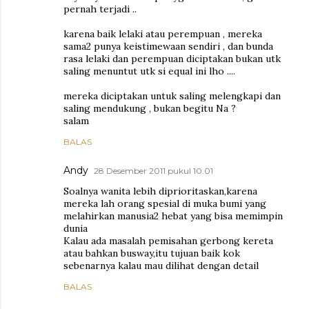
pernah terjadi ..
karena baik lelaki atau perempuan , mereka
sama2 punya keistimewaan sendiri , dan bunda
rasa lelaki dan perempuan diciptakan bukan utk
saling menuntut utk si equal ini lho ....
mereka diciptakan untuk saling melengkapi dan
saling mendukung , bukan begitu Na ?
salam
BALAS
Andy
28 Desember 2011 pukul 10.01
Soalnya wanita lebih diprioritaskan,karena
mereka lah orang spesial di muka bumi yang
melahirkan manusia2 hebat yang bisa memimpin
dunia
Kalau ada masalah pemisahan gerbong kereta
atau bahkan busway,itu tujuan baik kok
sebenarnya kalau mau dilihat dengan detail
BALAS