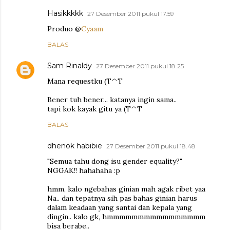
Hasikkkkk
27 Desember 2011 pukul 17.59
Produo @
Cyaam
BALAS
Sam Rinaldy
27 Desember 2011 pukul 18.25
Mana requestku (T^T
Bener tuh bener... katanya ingin sama..
tapi kok kayak gitu ya (T^T
BALAS
dhenok habibie
27 Desember 2011 pukul 18.48
"Semua tahu dong isu gender equality?"
NGGAK!! hahahaha :p
hmm, kalo ngebahas ginian mah agak ribet yaa
Na.. dan tepatnya sih pas bahas ginian harus
dalam keadaan yang santai dan kepala yang
dingin.. kalo gk, hmmmmmmmmmmmmmmmm
bisa berabe..