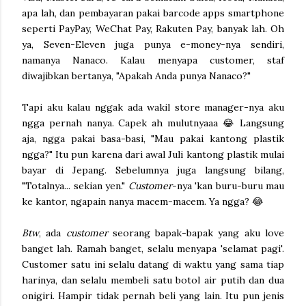
apa lah, dan pembayaran pakai barcode apps smartphone
seperti PayPay, WeChat Pay, Rakuten Pay, banyak lah. Oh
ya, Seven-Eleven juga punya e-money-nya sendiri,
namanya Nanaco. Kalau menyapa customer, staf
diwajibkan bertanya, "Apakah Anda punya Nanaco?"
Tapi aku kalau nggak ada wakil store manager-nya aku
ngga pernah nanya. Capek ah mulutnyaaa 😂 Langsung
aja, ngga pakai basa-basi, "Mau pakai kantong plastik
ngga?" Itu pun karena dari awal Juli kantong plastik mulai
bayar di Jepang. Sebelumnya juga langsung bilang,
"Totalnya... sekian yen."
Customer
-nya 'kan buru-buru mau
ke kantor, ngapain nanya macem-macem. Ya ngga? 😂
Btw
, ada
customer
seorang bapak-bapak yang aku love
banget lah. Ramah banget, selalu menyapa 'selamat pagi'.
Customer satu ini selalu datang di waktu yang sama tiap
harinya, dan selalu membeli satu botol air putih dan dua
onigiri. Hampir tidak pernah beli yang lain. Itu pun jenis