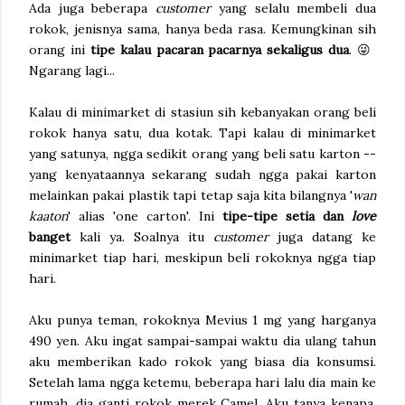
Ada juga beberapa
customer
yang selalu membeli dua
rokok, jenisnya sama, hanya beda rasa. Kemungkinan sih
orang ini
tipe kalau pacaran pacarnya sekaligus dua
. 😜
Ngarang lagi...
Kalau di minimarket di stasiun sih kebanyakan orang beli
rokok hanya satu, dua kotak. Tapi kalau di minimarket
yang satunya, ngga sedikit orang yang beli satu karton --
yang kenyataannya sekarang sudah ngga pakai karton
melainkan pakai plastik tapi tetap saja kita bilangnya '
wan
kaaton
' alias 'one carton'. Ini
tipe-tipe setia dan
love
banget
kali ya. Soalnya itu
customer
juga datang ke
minimarket tiap hari, meskipun beli rokoknya ngga tiap
hari.
Aku punya teman, rokoknya Mevius 1 mg yang harganya
490 yen. Aku ingat sampai-sampai waktu dia ulang tahun
aku memberikan kado rokok yang biasa dia konsumsi.
Setelah lama ngga ketemu, beberapa hari lalu dia main ke
rumah, dia ganti rokok merek Camel. Aku tanya kenapa,