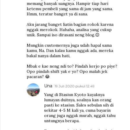
memang banyak uangnya. Hampir tiap hari
ketemu pembeli yang sama di jam yang sama.
Hmm, teratur banget ya di sana.
Aku jarang banget liatin bagian rokok karena
nggak merokok. Hahaha, analisa yang cukup
unik. Sampai iso dirasani neng blog.😊
Mungkin customernya juga udah hapal sama
kamu, Na. Dan kalau kamu nggak ada, mereka
bakal nanya dalam hati,
Mbak e kae neng ndi to? Pindah kerjo po piye?
Opo pindah shift yak e yo? Opo malah jek
pacaran? 😂
Una
19 Juli 2020 pukul 12.49
Yang di Stasiun Kyoto kayaknya
lumayan duitnya, soalnya kan orang
pasti ke stasiun. Sales sebulan sih di
sekitar 4-5 M kali ya, cuma bayarin
orang juga nggak murah, nggak tahu
untungnya berapa.