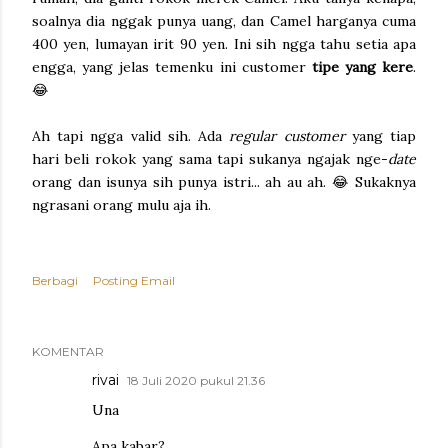
soalnya dia nggak punya uang, dan Camel harganya cuma
400 yen, lumayan irit 90 yen. Ini sih ngga tahu setia apa
engga, yang jelas temenku ini customer
tipe yang kere
.
😂
Ah tapi ngga valid sih. Ada
regular customer
yang tiap
hari beli rokok yang sama tapi sukanya ngajak nge-
date
orang dan isunya sih punya istri... ah au ah. 😂 Sukaknya
ngrasani orang mulu aja ih.
Berbagi
Posting Email
KOMENTAR
rivai
18 Juli 2020 pukul 21.36
Una
Apa kabar?