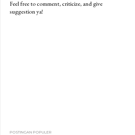
Feel free to comment, criticize, and give
suggestion ya!
P
o
s
t
i
n
g
K
o
m
e
n
t
a
r
POSTINGAN POPULER