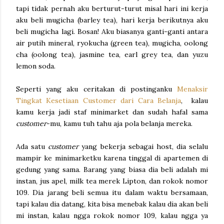
tapi tidak pernah aku berturut-turut misal hari ini kerja
aku beli mugicha (barley tea), hari kerja berikutnya aku
beli mugicha lagi. Bosan! Aku biasanya ganti-ganti antara
air putih mineral, ryokucha (green tea), mugicha, oolong
cha (oolong tea), jasmine tea, earl grey tea, dan yuzu
lemon soda.
Seperti yang aku ceritakan di postinganku
Menaksir
Tingkat Kesetiaan Customer dari Cara Belanja
, kalau
kamu kerja jadi staf minimarket dan sudah hafal sama
customer
-mu, kamu tuh tahu aja pola belanja mereka.
Ada satu
customer
yang bekerja sebagai host, dia selalu
mampir ke minimarketku karena tinggal di apartemen di
gedung yang sama. Barang yang biasa dia beli adalah mi
instan, jus apel, milk tea merek Lipton, dan rokok nomor
109. Dia jarang beli semua itu dalam waktu bersamaan,
tapi kalau dia datang, kita bisa menebak kalau dia akan beli
mi instan, kalau ngga rokok nomor 109, kalau ngga ya