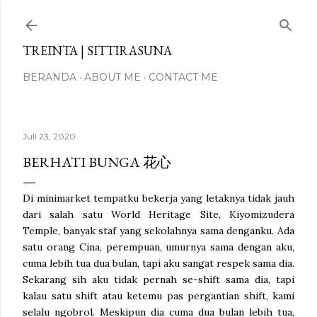
Langsung ke konten utama
TREINTA | SITTIRASUNA
BERANDA
ABOUT ME
CONTACT ME
Juli 23, 2020
BERHATI BUNGA 花心
Di minimarket tempatku bekerja yang letaknya tidak jauh
dari salah satu World Heritage Site, Kiyomizudera
Temple, banyak staf yang sekolahnya sama denganku. Ada
satu orang Cina, perempuan, umurnya sama dengan aku,
cuma lebih tua dua bulan, tapi aku sangat respek sama dia.
Sekarang sih aku tidak pernah se-shift sama dia, tapi
kalau satu shift atau ketemu pas pergantian shift, kami
selalu ngobrol. Meskipun dia cuma dua bulan lebih tua,