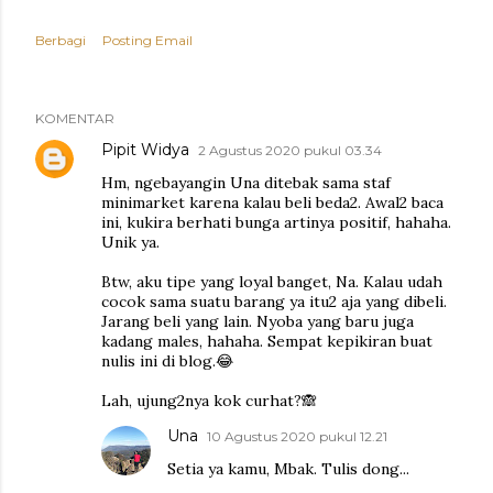
Berbagi
Posting Email
KOMENTAR
Pipit Widya
2 Agustus 2020 pukul 03.34
Hm, ngebayangin Una ditebak sama staf
minimarket karena kalau beli beda2. Awal2 baca
ini, kukira berhati bunga artinya positif, hahaha.
Unik ya.
Btw, aku tipe yang loyal banget, Na. Kalau udah
cocok sama suatu barang ya itu2 aja yang dibeli.
Jarang beli yang lain. Nyoba yang baru juga
kadang males, hahaha. Sempat kepikiran buat
nulis ini di blog.😂
Lah, ujung2nya kok curhat?🙈
Una
10 Agustus 2020 pukul 12.21
Setia ya kamu, Mbak. Tulis dong...