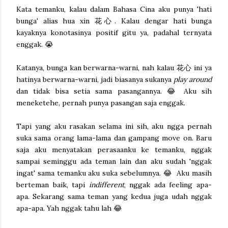
Kata temanku, kalau dalam Bahasa Cina aku punya 'hati
bunga' alias hua xin 花心. Kalau dengar hati bunga
kayaknya konotasinya positif gitu ya, padahal ternyata
enggak. 😭
Katanya, bunga kan berwarna-warni, nah kalau 花心 ini ya
hatinya berwarna-warni, jadi biasanya sukanya
play around
dan tidak bisa setia sama pasangannya. 😂 Aku sih
meneketehe, pernah punya pasangan saja enggak.
Tapi yang aku rasakan selama ini sih, aku ngga pernah
suka sama orang lama-lama dan gampang move on. Baru
saja aku menyatakan perasaanku ke temanku, nggak
sampai seminggu ada teman lain dan aku sudah 'nggak
ingat' sama temanku aku suka sebelumnya. 😂 Aku masih
berteman baik, tapi
indifferent
, nggak ada feeling apa-
apa. Sekarang sama teman yang kedua juga udah nggak
apa-apa. Yah nggak tahu lah 😂