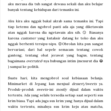
aku merasa dia tuh sangat dewasa sekali dan aku belajar
banyak tentang kehidupan dari temanku ini.
Aku kira aku nggak bakal akrab sama temanku ini. Tapi
tiap ketemu dan ngobrol pasti ada aja yang diketawain
atau nggak karena dia ngetawain aku sih. 😏 Biasanya
karena
customer
yang kutaksir datang ke toko dan aku
nggak berhenti tersipu-sipu. 😌Obrolan kita pun sangat
bervariasi, dari hal sepele semacam tentang cowok
ganteng, tentang obat jerawat yang bagus, tentang
bagaimana
overrated
-nya hubungan intim (menurut dia 😂
) sampai ke politik.
Suatu hari, kita mengobrol soal kebiasaan belanja.
Minimarket di Jepang kan menjual
dessert/sweets
ya.
Produk-produk
sweets
-ini
mostly
dijual dalam waktu
tertentu. Ada yang selalu tersedia setiap saat seperti sus
krim biasa. Tapi ada juga sus krim yang hanya dijual dalam
waktu tertentu, misalnya sus krim keju atau matcha,