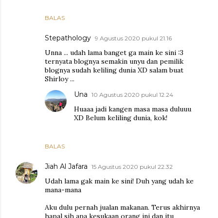
BALAS
Stepathology
9 Agustus 2020 pukul 21.16
Unna ... udah lama banget ga main ke sini :3
ternyata blognya semakin unyu dan pemilik
blognya sudah keliling dunia XD salam buat
Shirloy ...
Una
10 Agustus 2020 pukul 12.24
Huaaa jadi kangen masa masa duluuu
XD Belum keliling dunia, kok!
BALAS
Jiah Al Jafara
15 Agustus 2020 pukul 22.32
Udah lama gak main ke sini! Duh yang udah ke
mana-mana
Aku dulu pernah jualan makanan. Terus akhirnya
hapal sih apa kesukaan orang ini dan itu