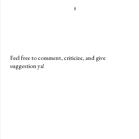
Feel free to comment, criticize, and give
suggestion ya!
P
o
s
t
i
n
g
K
o
m