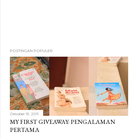
e
n
t
a
r
POSTINGAN POPULER
Oktober 19, 2011
MY FIRST GIVEAWAY: PENGALAMAN
PERTAMA