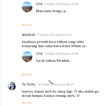
Una
7 Maret 2013 pukul 22.18
Masi lama dongs :p
BALAS
applausr
7 Maret 2013 pukul 12.44
kayaknya pernah baca tulisan yang edisi
semarang dan cuma bawa lensa 50mm ya...
Una
7 Maret 2013 pukul 22.18
Iya di tulisan Blenduk...
BALAS
Ila Rizky
14 Maret 2013 pukul 08.07
hayooo kapan meh ke smrg lagi. :D aku malah ga
doyan lumpia. baunya emang aneh. :D
BALAS