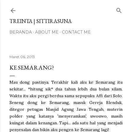
Langsung ke konten utama
TREINTA | SITTIRASUNA
BERANDA
ABOUT ME
CONTACT ME
Maret 06, 2013
KE SEMARANG?
Mau dong pastinya. Terakhir kali aku ke Semarang itu
sekitar... *hitung sik* dua tahun lebih dua bulan silam.
Waktu itu aku pergi berdua sama sepupuku Affi dari Solo.
Seneng dong ke Semarang, masuk Gereja Blenduk,
ditegor petugas Masjid Agung Jawa Tengah, muterin
polder yang katanya 'menyeramkan', uwouwo, masih
kuingat dalam kenangan. Tapi... ada satu hal yang menjadi
penyesalan dan bikin aku pengen ke Semarang lagi!