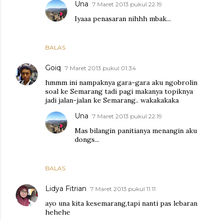
Una
7 Maret 2013 pukul 22.19
Iyaaa penasaran nihhh mbak...
BALAS
Goiq
7 Maret 2013 pukul 01.34
hmmm ini nampaknya gara-gara aku ngobrolin
soal ke Semarang tadi pagi makanya topiknya
jadi jalan-jalan ke Semarang.. wakakakaka
Una
7 Maret 2013 pukul 22.19
Mas bilangin panitianya menangin aku
dongs...
BALAS
Lidya Fitrian
7 Maret 2013 pukul 11.11
ayo una kita kesemarang,tapi nanti pas lebaran
hehehe