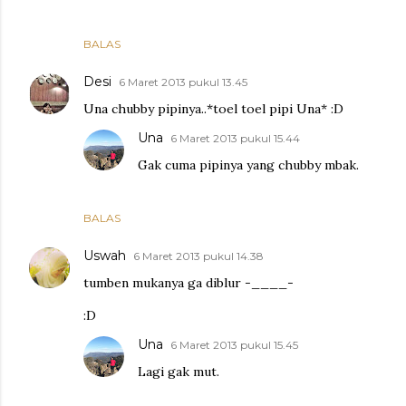
BALAS
Desi
6 Maret 2013 pukul 13.45
Una chubby pipinya..*toel toel pipi Una* :D
Una
6 Maret 2013 pukul 15.44
Gak cuma pipinya yang chubby mbak.
BALAS
Uswah
6 Maret 2013 pukul 14.38
tumben mukanya ga diblur -____-
:D
Una
6 Maret 2013 pukul 15.45
Lagi gak mut.