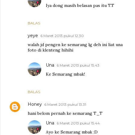
Iya dong masih belasan pas itu T.T
BALAS
yeye
6 Maret 2013 pukul 12.30
walah jd pengen ke semarang lg deh ini liat una
foto di klenteng hihihi
Una
6 Maret 2013 pukul 15.43
Ke Semarang mbak!
BALAS
Honey
6 Maret 2013 pukul 13.31
hani belom pernah ke semarang T_T
Una
6 Maret 2013 pukul 15.44
Ayo ke Semarang mbak :D