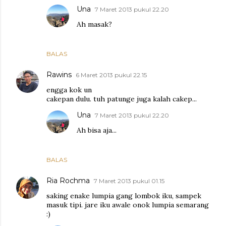
Una
7 Maret 2013 pukul 22.20
Ah masak?
BALAS
Rawins
6 Maret 2013 pukul 22.15
engga kok un
cakepan dulu. tuh patunge juga kalah cakep...
Una
7 Maret 2013 pukul 22.20
Ah bisa aja...
BALAS
Ria Rochma
7 Maret 2013 pukul 01.15
saking enake lumpia gang lombok iku, sampek
masuk tipi. jare iku awale onok lumpia semarang
:)