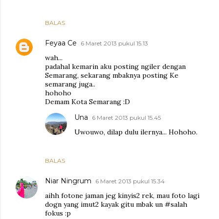
BALAS
Feyaa Ce
6 Maret 2013 pukul 15.13
wah...
padahal kemarin aku posting ngiler dengan
Semarang, sekarang mbaknya posting Ke
semarang juga..
hohoho
Demam Kota Semarang :D
Una
6 Maret 2013 pukul 15.45
Uwouwo, dilap dulu ilernya... Hohoho.
BALAS
Niar Ningrum
6 Maret 2013 pukul 15.34
aihh fotone jaman jeg kinyis2 rek, mau foto lagi
dogn yang imut2 kayak gitu mbak un #salah
fokus :p