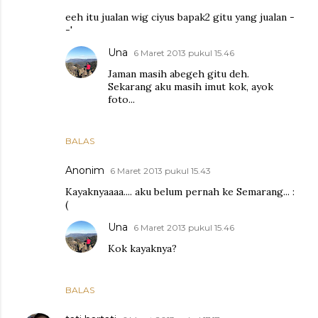
eeh itu jualan wig ciyus bapak2 gitu yang jualan -
-'
Una
6 Maret 2013 pukul 15.46
Jaman masih abegeh gitu deh.
Sekarang aku masih imut kok, ayok
foto...
BALAS
Anonim
6 Maret 2013 pukul 15.43
Kayaknyaaaa.... aku belum pernah ke Semarang... :
(
Una
6 Maret 2013 pukul 15.46
Kok kayaknya?
BALAS