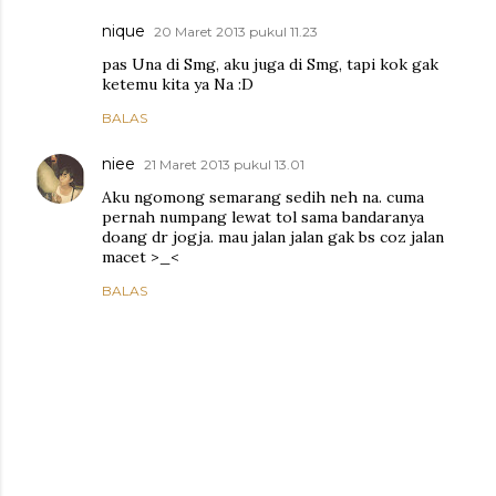
nique
20 Maret 2013 pukul 11.23
pas Una di Smg, aku juga di Smg, tapi kok gak
ketemu kita ya Na :D
BALAS
niee
21 Maret 2013 pukul 13.01
Aku ngomong semarang sedih neh na. cuma
pernah numpang lewat tol sama bandaranya
doang dr jogja. mau jalan jalan gak bs coz jalan
macet >_<
BALAS