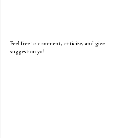
Feel free to comment, criticize, and give
suggestion ya!
P
o
s
t
i
n
g
K
o
m
e