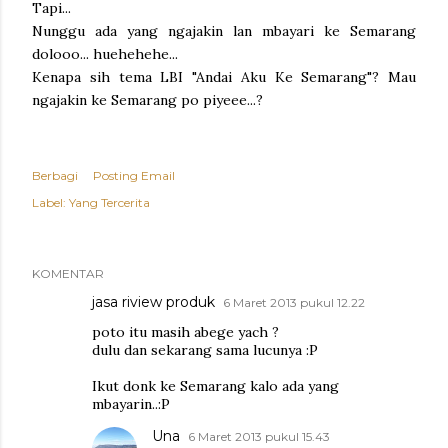
Tapi...
Nunggu ada yang ngajakin lan mbayari ke Semarang
dolooo... huehehehe...
Kenapa sih tema LBI "Andai Aku Ke Semarang"? Mau
ngajakin ke Semarang po piyeee...?
Berbagi
Posting Email
Label:
Yang Tercerita
KOMENTAR
jasa riview produk
6 Maret 2013 pukul 12.22
poto itu masih abege yach ?
dulu dan sekarang sama lucunya :P
Ikut donk ke Semarang kalo ada yang
mbayarin..:P
Una
6 Maret 2013 pukul 15.43