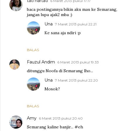
tati hartati
6 Maret 2013 pukul 17.17
baca postingannya bikin aku mau ke Semarang,
jangan lupa ajak2 mba ;)
Una
7 Maret 2013 pukul 22.21
Ke sana aja ndiri :p
BALAS
Fauzul Andim
6 Maret 2013 pukul 19.33
ditunggu Noofa di Semarang lho...
Una
7 Maret 2013 pukul 22.20
Mosok?
BALAS
Amy
6 Maret 2013 pukul 20.40
Semarang kaline banjir... #eh