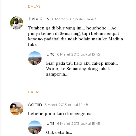
BALAS
Tarry Kitty
6 Maret 2013 pukul 14.40
Tumben ga di blur yang ini.... heuehehe.... Aq
punya temen di Semarang, tapi belum sempat
kesono padahal dia udah belain main ke Madiun
hikz
Una
6 Maret 2013 pukul 15.45
Biar pada tau kalo aku cakep mbak...
Wooo, ke Semarang dong mbak
samperin...
BALAS
Admin
6 Maret 2013 pukul 14.48
hehehe podo karo loncenge na
Una
6 Maret 2013 pukul 15.45
Gak ceto lu...