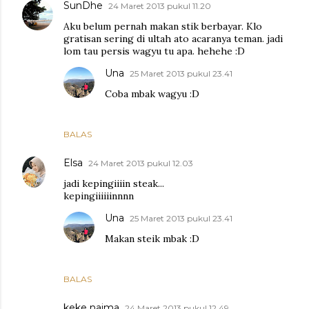
SunDhe
24 Maret 2013 pukul 11.20
Aku belum pernah makan stik berbayar. Klo
gratisan sering di ultah ato acaranya teman. jadi
lom tau persis wagyu tu apa. hehehe :D
Una
25 Maret 2013 pukul 23.41
Coba mbak wagyu :D
BALAS
Elsa
24 Maret 2013 pukul 12.03
jadi kepingiiiin steak...
kepingiiiiiinnnn
Una
25 Maret 2013 pukul 23.41
Makan steik mbak :D
BALAS
keke naima
24 Maret 2013 pukul 12.49