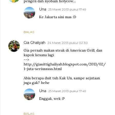
pengen dah nyobain holycow....
Una
25 Maret 2013 pukul 17.49
Ke Jakarta sini mas :D
BALAS
Gia Ghaliyah
24 Maret 2013 pukul 02.30
Gia pernah makan steak di American Grill, dan
kapok kesana lagi
-->
http://giasittighaliyah.blogspot.com/2013/02/
1-juta-seriusssss.html
Abis berapa duit tuh Kak Un, sampe sejutaan
juga gak? hehe
Una
25 Maret 2013 pukul 17.49
Enggak, wek :P
BALAS