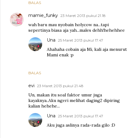
BALAS
mamie_funky
23 Maret 2013 pukul 21.18
wah baru mau nyobain holycow na...tapi
sepertinya biasa aja yah...males dehh!hehehhee
Una
25 Maret 2013 pukul 17.47
Ahahaha cobain aja Mi, kali aja menurut
Mami enak :p
BALAS
evi
23 Maret 2013 pukul 21.48
Un, makan itu soal faktor umur juga
kayaknya..Aku ngeri melihat daging2 dipiring
kalian hehehe...
Una
25 Maret 2013 pukul 17.47
Aku juga aslinya rada-rada gilo :D