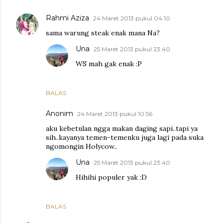
Rahmi Aziza
24 Maret 2013 pukul 04.10
sama warung steak enak mana Na?
Una
25 Maret 2013 pukul 23.40
WS mah gak enak :P
BALAS
Anonim
24 Maret 2013 pukul 10.56
aku kebetulan ngga makan daging sapi..tapi ya
sih..kayanya temen-temenku juga lagi pada suka
ngomongin Holycow..
Una
25 Maret 2013 pukul 23.40
Hihihi populer yak :D
BALAS