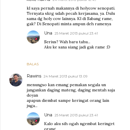
kl saya pernah makannya di holycow senopati.
Ternyata skrg udah pecah kerjasama, ya. Dulu
sama dg holy cow lainnya. Kl di Sabang rame,
gak? Di Senopati minta ampun deh ramenya
Una
25 Maret 2013 pukul 23.41
Serius? Wah baru tahu...
Aku ke sana siang jadi gak rame :D
BALAS
Rawins
24 Maret 2013 pukul 13.09
menungso kan emang pemakan segala un
jangankan daging mateng, daging mentah saja
doyan
apapun diembat sampe keringat orang lain
juga...
Una
25 Maret 2013 pukul 23.41
Kalo aku sih ogah ngembat keringet
orang