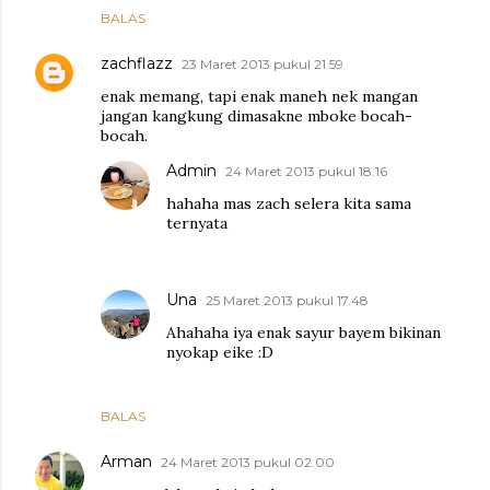
BALAS
zachflazz
23 Maret 2013 pukul 21.59
enak memang, tapi enak maneh nek mangan
jangan kangkung dimasakne mboke bocah-
bocah.
Admin
24 Maret 2013 pukul 18.16
hahaha mas zach selera kita sama
ternyata
Una
25 Maret 2013 pukul 17.48
Ahahaha iya enak sayur bayem bikinan
nyokap eike :D
BALAS
Arman
24 Maret 2013 pukul 02.00