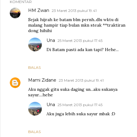
KOMENTAR
HM Zwan
23 Maret 2013 pukul 19.41
Sejak hijrah ke batam blm pernh..dlu wktu di
malang hampir tiap bulan mkn steak **traktiran
dong hihihi
Una
25 Maret 2013 pukul 17.45
Di Batam pasti ada kan tapi? Hehe...
BALAS
Mami Zidane
23 Maret 2013 pukul 19.41
Aku nggak gitu suka daging un...aku sukanya
sayur....hehe
Una
25 Maret 2013 pukul 17.45
Aku juga lebih suka sayur mbak :D
BALAS