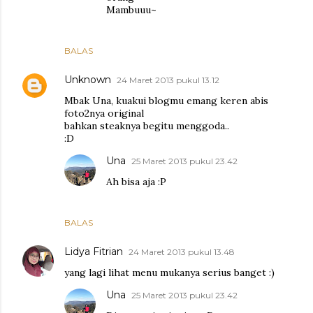
Mambuuu~
BALAS
Unknown
24 Maret 2013 pukul 13.12
Mbak Una, kuakui blogmu emang keren abis
foto2nya original
bahkan steaknya begitu menggoda..
:D
Una
25 Maret 2013 pukul 23.42
Ah bisa aja :P
BALAS
Lidya Fitrian
24 Maret 2013 pukul 13.48
yang lagi lihat menu mukanya serius banget :)
Una
25 Maret 2013 pukul 23.42