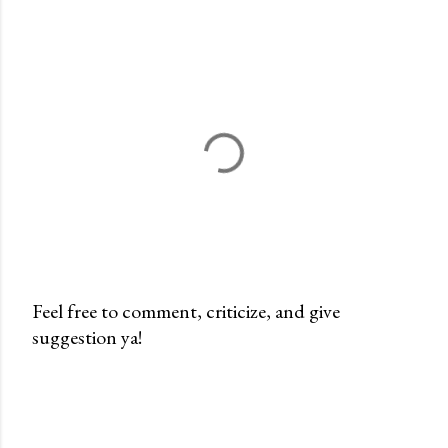
Feel free to comment, criticize, and give
suggestion ya!
P
o
s
t
i