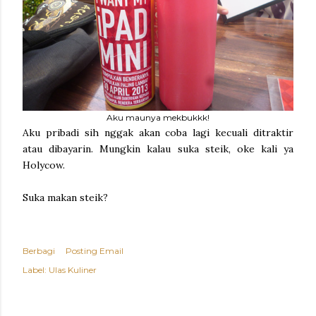
Aku maunya mekbukkk!
Aku pribadi sih nggak akan coba lagi kecuali ditraktir
atau dibayarin. Mungkin kalau suka steik, oke kali ya
Holycow.
Suka makan steik?
Berbagi
Posting Email
Label:
Ulas Kuliner