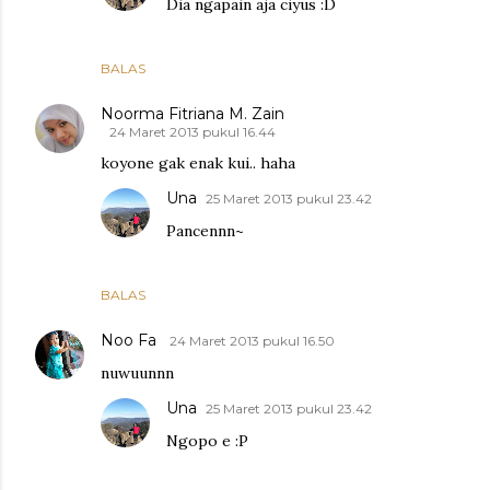
Dia ngapain aja ciyus :D
BALAS
Noorma Fitriana M. Zain
24 Maret 2013 pukul 16.44
koyone gak enak kui.. haha
Una
25 Maret 2013 pukul 23.42
Pancennn~
BALAS
Noo Fa
24 Maret 2013 pukul 16.50
nuwuunnn
Una
25 Maret 2013 pukul 23.42
Ngopo e :P