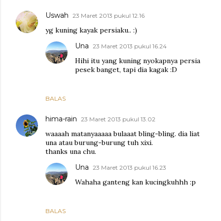
Uswah
23 Maret 2013 pukul 12.16
yg kuning kayak persiaku.. :)
Una
23 Maret 2013 pukul 16.24
Hihi itu yang kuning nyokapnya persia
pesek banget, tapi dia kagak :D
BALAS
hima-rain
23 Maret 2013 pukul 13.02
waaaah matanyaaaaa bulaaat bling-bling. dia liat
una atau burung-burung tuh xixi.
thanks una chu.
Una
23 Maret 2013 pukul 16.23
Wahaha ganteng kan kucingkuhhh :p
BALAS