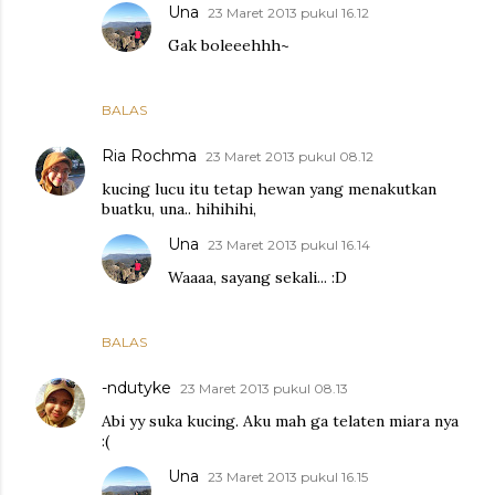
Una
23 Maret 2013 pukul 16.12
Gak boleeehhh~
BALAS
Ria Rochma
23 Maret 2013 pukul 08.12
kucing lucu itu tetap hewan yang menakutkan
buatku, una.. hihihihi,
Una
23 Maret 2013 pukul 16.14
Waaaa, sayang sekali... :D
BALAS
-ndutyke
23 Maret 2013 pukul 08.13
Abi yy suka kucing. Aku mah ga telaten miara nya
:(
Una
23 Maret 2013 pukul 16.15