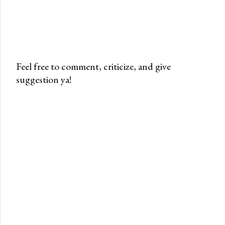
Feel free to comment, criticize, and give
suggestion ya!
P
o
s
t
i
n
g
K
o
m
e
n