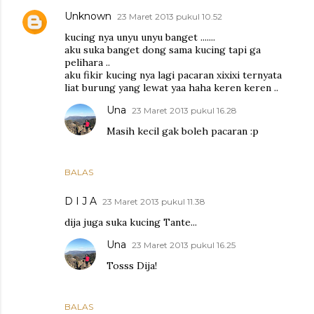
Unknown
23 Maret 2013 pukul 10.52
kucing nya unyu unyu banget .......
aku suka banget dong sama kucing tapi ga
pelihara ..
aku fikir kucing nya lagi pacaran xixixi ternyata
liat burung yang lewat yaa haha keren keren ..
Una
23 Maret 2013 pukul 16.28
Masih kecil gak boleh pacaran :p
BALAS
D I J A
23 Maret 2013 pukul 11.38
dija juga suka kucing Tante...
Una
23 Maret 2013 pukul 16.25
Tosss Dija!
BALAS