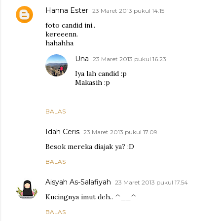
Hanna Ester
23 Maret 2013 pukul 14.15
foto candid ini..
kereeenn.
hahahha
Una
23 Maret 2013 pukul 16.23
Iya lah candid :p
Makasih :p
BALAS
Idah Ceris
23 Maret 2013 pukul 17.09
Besok mereka diajak ya? :D
BALAS
Aisyah As-Salafiyah
23 Maret 2013 pukul 17.54
Kucingnya imut deh.. ^__^
BALAS