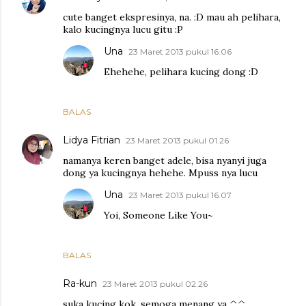
cute banget ekspresinya, na. :D mau ah pelihara,
kalo kucingnya lucu gitu :P
Una
23 Maret 2013 pukul 16.06
Ehehehe, pelihara kucing dong :D
BALAS
Lidya Fitrian
23 Maret 2013 pukul 01.26
namanya keren banget adele, bisa nyanyi juga
dong ya kucingnya hehehe. Mpuss nya lucu
Una
23 Maret 2013 pukul 16.07
Yoi, Someone Like You~
BALAS
Ra-kun
23 Maret 2013 pukul 02.26
suka kucing kok. semoga menang ya ^^