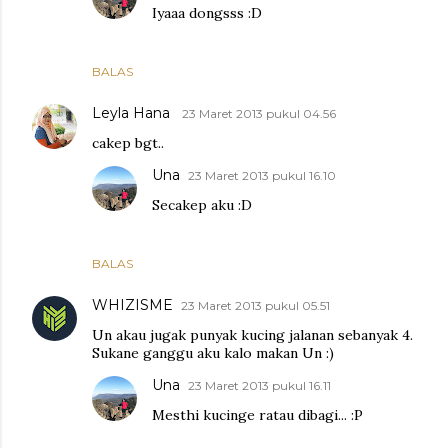
Iyaaa dongsss :D
BALAS
Leyla Hana
23 Maret 2013 pukul 04.56
cakep bgt..
Una
23 Maret 2013 pukul 16.10
Secakep aku :D
BALAS
WHIZISME
23 Maret 2013 pukul 05.51
Un akau jugak punyak kucing jalanan sebanyak 4.
Sukane ganggu aku kalo makan Un :)
Una
23 Maret 2013 pukul 16.11
Mesthi kucinge ratau dibagi... :P