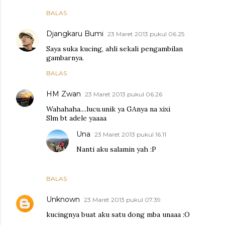
BALAS
Djangkaru Bumi
23 Maret 2013 pukul 06.25
Saya suka kucing, ahli sekali pengambilan
gambarnya.
BALAS
HM Zwan
23 Maret 2013 pukul 06.26
Wahahaha....lucu.unik ya GAnya na xixi
Slm bt adele yaaaa
Una
23 Maret 2013 pukul 16.11
Nanti aku salamin yah :P
BALAS
Unknown
23 Maret 2013 pukul 07.39
kucingnya buat aku satu dong mba unaaa :O