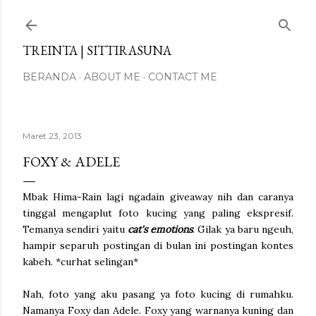
Langsung ke konten utama
TREINTA | SITTIRASUNA
BERANDA
ABOUT ME
CONTACT ME
Maret 23, 2013
FOXY & ADELE
Mbak Hima-Rain lagi ngadain giveaway nih dan caranya
tinggal mengaplut foto kucing yang paling ekspresif.
Temanya sendiri yaitu
cat's emotions
. Gilak ya baru ngeuh,
hampir separuh postingan di bulan ini postingan kontes
kabeh. *curhat selingan*
Nah, foto yang aku pasang ya foto kucing di rumahku.
Namanya Foxy dan Adele. Foxy yang warnanya kuning dan