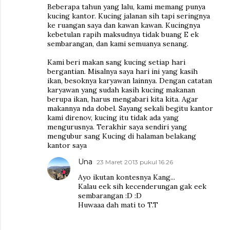
Beberapa tahun yang lalu, kami memang punya
kucing kantor. Kucing jalanan sih tapi seringnya
ke ruangan saya dan kawan kawan. Kucingnya
kebetulan rapih maksudnya tidak buang E ek
sembarangan, dan kami semuanya senang.
Kami beri makan sang kucing setiap hari
bergantian. Misalnya saya hari ini yang kasih
ikan, besoknya karyawan lainnya. Dengan catatan
karyawan yang sudah kasih kucing makanan
berupa ikan, harus mengabari kita kita. Agar
makannya nda dobel. Sayang sekali begitu kantor
kami direnov, kucing itu tidak ada yang
mengurusnya. Terakhir saya sendiri yang
mengubur sang Kucing di halaman belakang
kantor saya
Una
23 Maret 2013 pukul 16.26
Ayo ikutan kontesnya Kang...
Kalau eek sih kecenderungan gak eek
sembarangan :D :D
Huwaaa dah mati to T.T