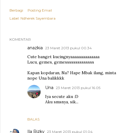
Berbagi
Posting Email
Label:
Ndherek Sayembara
KOMENTAR
anazkia
23 Maret 2013 pukul 00.34
Cute banget kucingnyaaaaaaaaaaaaaa
Lucu, gemes, gemessssssssssssss
Kapan kopdaran, Na? Hape Mbak ilang, minta
nope Una balikkkk
Una
23 Maret 2013 pukul 16.05
Iya secute aku :D
Aku smsnya, sik...
BALAS
Ila Rizky
23 Maret 2013 pukul 01.04