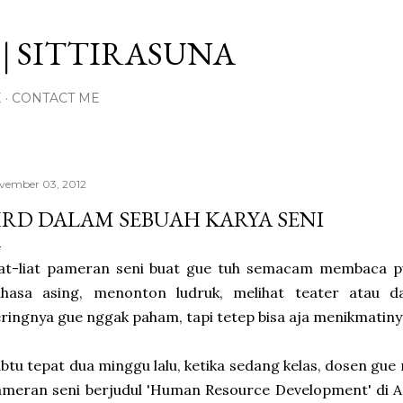
Langsung ke konten utama
| SITTIRASUNA
E
CONTACT ME
vember 03, 2012
RD DALAM SEBUAH KARYA SENI
iat-liat pameran seni buat gue tuh semacam membaca p
ahasa asing, menonton ludruk, melihat teater atau d
ringnya gue nggak paham, tapi tetep bisa aja menikmatiny
btu tepat dua minggu lalu, ketika sedang kelas, dosen gu
meran seni berjudul 'Human Resource Development' di Ar