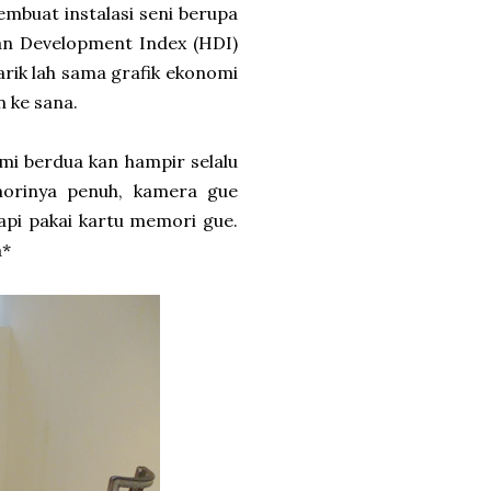
mbuat instalasi seni berupa
an Development Index (HDI)
arik lah sama grafik ekonomi
 ke sana.
mi berdua kan hampir selalu
morinya penuh, kamera gue
 tapi pakai kartu memori gue.
a*