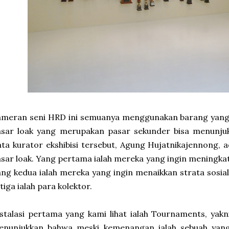
meran seni HRD ini semuanya menggunakan barang yang d
asar loak yang merupakan pasar sekunder bisa menunjuk
ta kurator ekshibisi tersebut, Agung Hujatnikajennong,
sar loak. Yang pertama ialah mereka yang ingin meningkat
ng kedua ialah mereka yang ingin menaikkan strata sosi
tiga ialah para kolektor.
stalasi pertama yang kami lihat ialah Tournaments, yakni
enunjukkan bahwa meski kemenangan ialah sebuah yang 