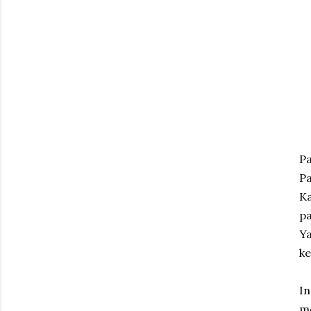
Pa
P
Ka
pa
Ya
ke
In
m