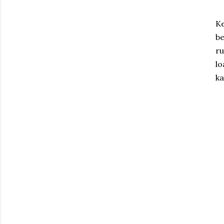
K
be
ru
l
ka