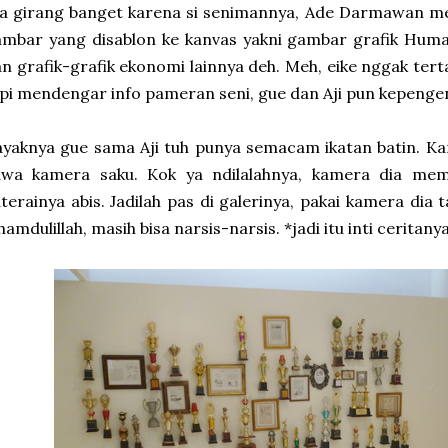
a girang banget karena si senimannya, Ade Darmawan me
ambar yang disablon ke kanvas yakni gambar grafik Hum
n grafik-grafik ekonomi lainnya deh. Meh, eike nggak tert
pi mendengar info pameran seni, gue dan Aji pun kepengen
yaknya gue sama Aji tuh punya semacam ikatan batin. Ka
awa kamera saku. Kok ya ndilalahnya, kamera dia me
terainya abis. Jadilah pas di galerinya, pakai kamera dia
hamdulillah, masih bisa narsis-narsis. *jadi itu inti ceritany