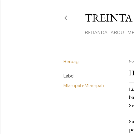
TREINTA 
BERANDA
ABOUT M
Berbagi
No
H
Label
Mlampah-Mlampah
L
b
Se
Sa
pa