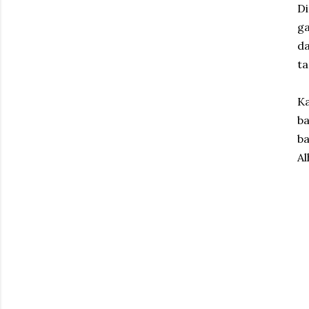
Di
g
da
ta
Ka
b
ba
Al