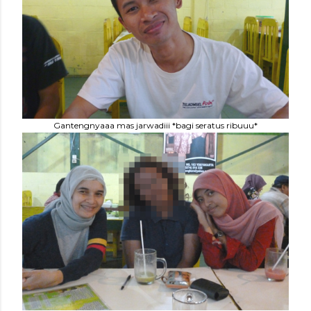
Gantengnyaaa mas jarwadiii *bagi seratus ribuuu*