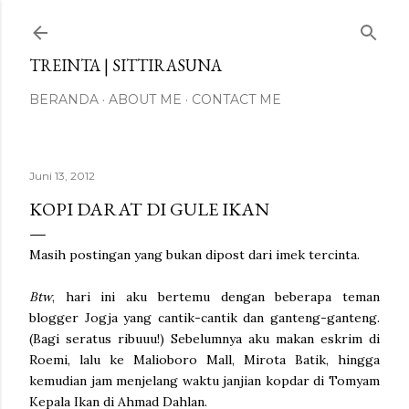
Langsung ke konten utama
TREINTA | SITTIRASUNA
BERANDA
ABOUT ME
CONTACT ME
Juni 13, 2012
KOPI DARAT DI GULE IKAN
Masih postingan yang bukan dipost dari imek tercinta.
Btw
, hari ini aku bertemu dengan beberapa teman
blogger Jogja yang cantik-cantik dan ganteng-ganteng.
(Bagi seratus ribuuu!) Sebelumnya aku makan eskrim di
Roemi, lalu ke Malioboro Mall, Mirota Batik, hingga
kemudian jam menjelang waktu janjian kopdar di Tomyam
Kepala Ikan di Ahmad Dahlan.