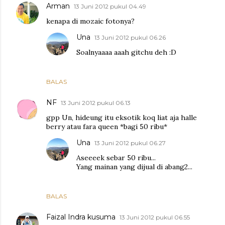
Arman
13 Juni 2012 pukul 04.49
kenapa di mozaic fotonya?
Una
13 Juni 2012 pukul 06.26
Soalnyaaaa aaah gitchu deh :D
BALAS
NF
13 Juni 2012 pukul 06.13
gpp Un, hideung itu eksotik koq liat aja halle
berry atau fara queen *bagi 50 ribu*
Una
13 Juni 2012 pukul 06.27
Aseeeek sebar 50 ribu...
Yang mainan yang dijual di abang2...
BALAS
Faizal Indra kusuma
13 Juni 2012 pukul 06.55