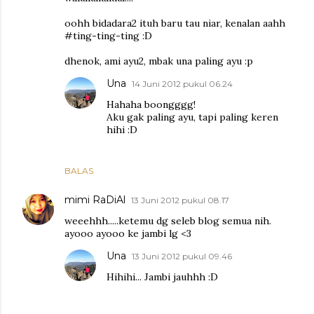
oohh bidadara2 ituh baru tau niar, kenalan aahh
#ting-ting-ting :D
dhenok, ami ayu2, mbak una paling ayu :p
Una
14 Juni 2012 pukul 06.24
Hahaha boongggg!
Aku gak paling ayu, tapi paling keren
hihi :D
BALAS
mimi RaDiAl
13 Juni 2012 pukul 08.17
weeehhh.....ketemu dg seleb blog semua nih.
ayooo ayooo ke jambi lg <3
Una
13 Juni 2012 pukul 09.46
Hihihi... Jambi jauhhh :D