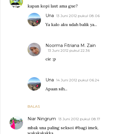
kapan kopi laut ama gue?
Una
13 Juni 2012 pukul 08.06
Ya kalo aku udah balik ya...
Noorma Fitriana M. Zain
13 Juni 2012 pukul 22.36
cie :p
Una
14 Juni 2012 pukul 06.24
Apaan sih...
BALAS
Niar Ningrum
13 Juni 2012 pukul 08.17
mbak una paling seksoi #bagi imek,
wakakakakka....