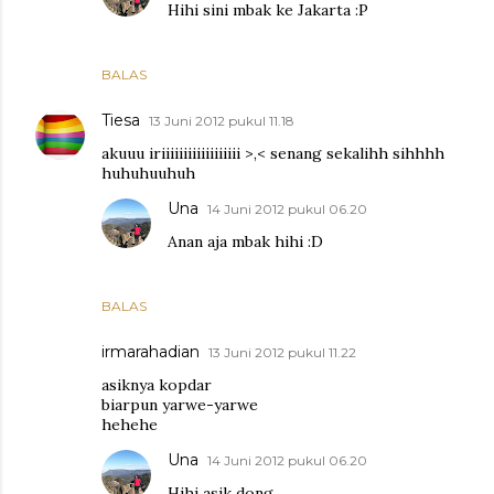
Hihi sini mbak ke Jakarta :P
BALAS
Tiesa
13 Juni 2012 pukul 11.18
akuuu iriiiiiiiiiiiiiiiiii >,< senang sekalihh sihhhh
huhuhuuhuh
Una
14 Juni 2012 pukul 06.20
Anan aja mbak hihi :D
BALAS
irmarahadian
13 Juni 2012 pukul 11.22
asiknya kopdar
biarpun yarwe-yarwe
hehehe
Una
14 Juni 2012 pukul 06.20
Hihi asik dong...