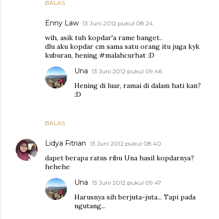
BALAS
Enny Law
13 Juni 2012 pukul 08.24
wih, asik tuh kopdar'a rame banget..
dlu aku kopdar cm sama satu orang itu juga kyk
kuburan, hening #malahcurhat :D
Una
13 Juni 2012 pukul 09.46
Hening di luar, ramai di dalam hati kan?
:D
BALAS
Lidya Fitrian
13 Juni 2012 pukul 08.40
dapet berapa ratus ribu Una hasil kopdarnya?
hehehe
Una
13 Juni 2012 pukul 09.47
Harusnya sih berjuta-juta... Tapi pada
ngutang...