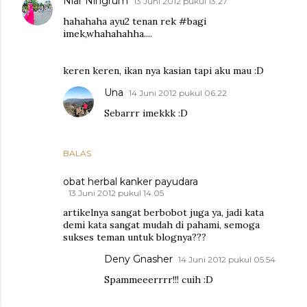
Niar Ningrum
13 Juni 2012 pukul 13.27
hahahaha ayu2 tenan rek #bagi
imek,whahahahha....
keren keren, ikan nya kasian tapi aku mau :D
Una
14 Juni 2012 pukul 06.22
Sebarrr imekkk :D
BALAS
obat herbal kanker payudara
13 Juni 2012 pukul 14.05
artikelnya sangat berbobot juga ya, jadi kata
demi kata sangat mudah di pahami, semoga
sukses teman untuk blognya???
Deny Gnasher
14 Juni 2012 pukul 05.54
Spammeeerrrr!!! cuih :D