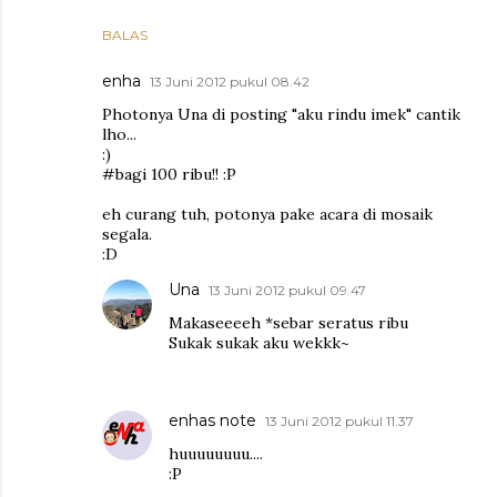
BALAS
enha
13 Juni 2012 pukul 08.42
Photonya Una di posting "aku rindu imek" cantik
lho...
:)
#bagi 100 ribu!! :P
eh curang tuh, potonya pake acara di mosaik
segala.
:D
Una
13 Juni 2012 pukul 09.47
Makaseeeeh *sebar seratus ribu
Sukak sukak aku wekkk~
enhas note
13 Juni 2012 pukul 11.37
huuuuuuuu....
:P