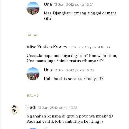
Una
13 Juni 2012 pukul 16.01
Mas Djangkaru emang tinggal di mana
sih?
BALAS
Allisa Yustica Krones
13 Juni 2012 pukul 10.03
Unaa...kenapa mukanya digituin? Kan walo item,
Una manis juga *sini seratus ribunya* :P
Una
13 Juni 2012 pukul 16.02
Hahaha abis seratus ribunya :D
BALAS
Hadi
13 Juni 2012 pukul 10.12
Ngahahah kenapa di gituin potonya mbak? :D
Padahal cantik loh rambutnya keriting :)