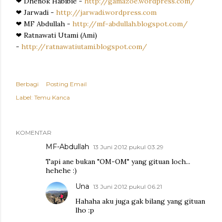
❤ Dhenok Habibie -
http://gamazoe.wordpress.com/
❤ Jarwadi -
http://
jarwadi.wordpress.com
❤ MF Abdullah -
http://mf-abdullah.blogspot.com/
❤ Ratnawati Utami (Ami)
-
http://ratnawatiutami.blogspot.com/
Berbagi
Posting Email
Label:
Temu Kanca
KOMENTAR
MF-Abdullah
13 Juni 2012 pukul 03.29
Tapi ane bukan "OM-OM" yang gituan loch...
hehehe :)
Una
13 Juni 2012 pukul 06.21
Hahaha aku juga gak bilang yang gituan
lho :p