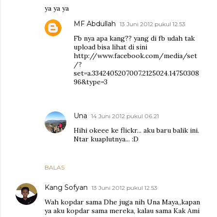
ya ya ya
MF Abdullah
13 Juni 2012 pukul 12.53
Fb nya apa kang?? yang di fb udah tak
upload bisa lihat di sini
http://www.facebook.com/media/set
/?
set=a.3342405207007.2125024.14750308
96&type=3
Una
14 Juni 2012 pukul 06.21
Hihi okeee ke flickr... aku baru balik ini.
Ntar kuaplutnya... :D
BALAS
Kang Sofyan
13 Juni 2012 pukul 12.53
Wah kopdar sama Dhe juga nih Una Maya,,kapan
ya aku kopdar sama mereka, kalau sama Kak Ami