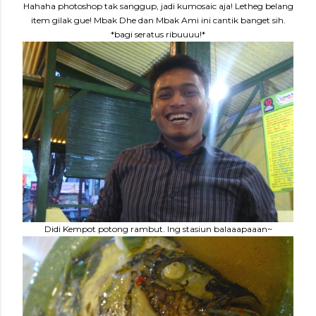
Hahaha photoshop tak sanggup, jadi kumosaic aja! Letheg belang
item gilak gue! Mbak Dhe dan Mbak Ami ini cantik banget sih.
*bagi seratus ribuuuu!*
Didi Kempot potong rambut. Ing stasiun balaaapaaan~