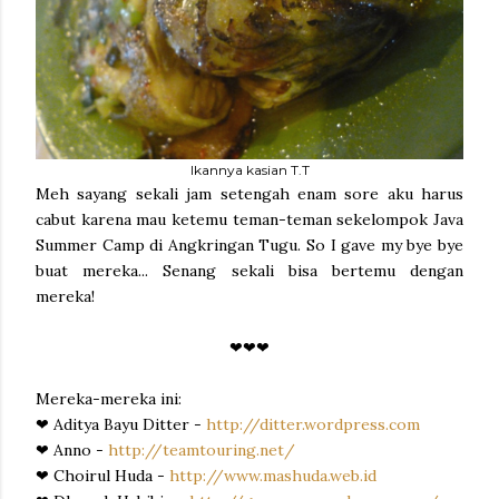
Ikannya kasian T.T
Meh sayang sekali jam setengah enam sore aku harus
cabut karena mau ketemu teman-teman sekelompok Java
Summer Camp di Angkringan Tugu. So I gave my bye bye
buat mereka... Senang sekali bisa bertemu dengan
mereka!
❤❤❤
Mereka-mereka ini:
❤ Aditya Bayu Ditter -
http://ditter.wordpress.com
❤ Anno -
http://teamtouring.net/
❤
Choirul Huda -
http://www.mashuda.web.id