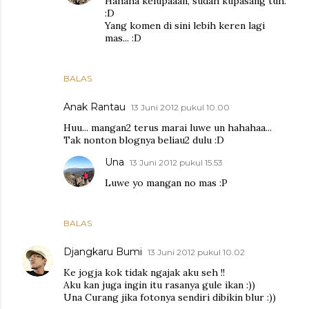
Hahaha kelupaaan, sudah kupasang tuh.
:D
Yang komen di sini lebih keren lagi
mas... :D
BALAS
Anak Rantau
13 Juni 2012 pukul 10.00
Huu... mangan2 terus marai luwe un hahahaa...
Tak nonton blognya beliau2 dulu :D
Una
13 Juni 2012 pukul 15.53
Luwe yo mangan no mas :P
BALAS
Djangkaru Bumi
13 Juni 2012 pukul 10.02
Ke jogja kok tidak ngajak aku seh !!
Aku kan juga ingin itu rasanya gule ikan :))
Una Curang jika fotonya sendiri dibikin blur :))