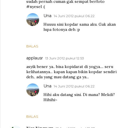
sudah pernah cuman gak sempat berfoto
#nyesel :(
Una
14 Juni 2012 pukul 06.22
Huuuu sini kopdar sama aku. Gak akan
lupa fotonya deh :p
BALAS
applausr
13 Juni 2012 pukul 12.53
asyik bener ya.. bisa kopidarat di yogya.... seru
kelihatannya... kapan kapan bikin kopdar sendiri
deh.. ada yang mau datang ga ya...
Una
14 Juni 2012 pukul 06.22
Hihi aku datang sini. Di mana? Mekdi?
Hihihi~
BALAS