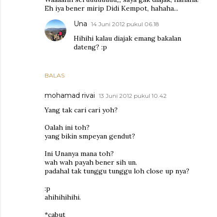
Eh iya bener mirip Didi Kempot, hahaha...
Una
14 Juni 2012 pukul 06.18
Hihihi kalau diajak emang bakalan
dateng? :p
BALAS
mohamad rivai
13 Juni 2012 pukul 10.42
Yang tak cari cari yoh?
Oalah ini toh?
yang bikin smpeyan gendut?
Ini Unanya mana toh?
wah wah payah bener sih un.
padahal tak tunggu tunggu loh close up nya?
:p
ahihihihihi.
*cabut