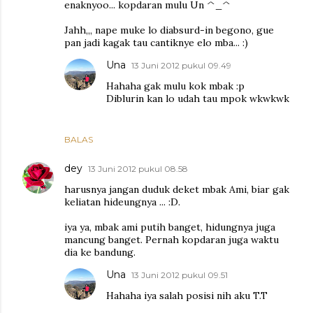
enaknyoo... kopdaran mulu Un ^_^
Jahh,,, nape muke lo diabsurd-in begono, gue
pan jadi kagak tau cantiknye elo mba... :)
Una
13 Juni 2012 pukul 09.49
Hahaha gak mulu kok mbak :p
Diblurin kan lo udah tau mpok wkwkwk
BALAS
dey
13 Juni 2012 pukul 08.58
harusnya jangan duduk deket mbak Ami, biar gak
keliatan hideungnya ... :D.
iya ya, mbak ami putih banget, hidungnya juga
mancung banget. Pernah kopdaran juga waktu
dia ke bandung.
Una
13 Juni 2012 pukul 09.51
Hahaha iya salah posisi nih aku T.T