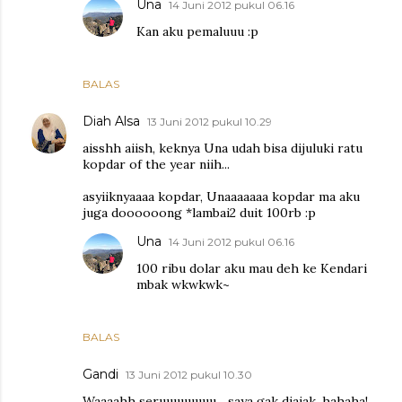
Una
14 Juni 2012 pukul 06.16
Kan aku pemaluuu :p
BALAS
Diah Alsa
13 Juni 2012 pukul 10.29
aisshh aiish, keknya Una udah bisa dijuluki ratu
kopdar of the year niih...
asyiiknyaaaa kopdar, Unaaaaaaa kopdar ma aku
juga doooooong *lambai2 duit 100rb :p
Una
14 Juni 2012 pukul 06.16
100 ribu dolar aku mau deh ke Kendari
mbak wkwkwk~
BALAS
Gandi
13 Juni 2012 pukul 10.30
Waaaahh seruuuuuuuu,,, saya gak diajak, hahaha!