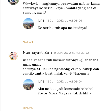
Wkwkwk, mangkannya perawatan na biar kamu
cantiknya ke seribu kaya 2 wanita yang ada di
sampingmu :D
Una
13 Juni 2012 pukul 08.01
Ke seribu tuh apa maksudnya?
BALAS
Nurmayanti Zain
13 Juni 2012 pukul 07.42
ueeee kenapa tuh mosaik fotonya =)) ahahaha
unaa, unaa..
serunya XD ini una ngomong cakep-cakep dan
cantik-cantik buat malak ya =P *kabuurrr
Una
13 Juni 2012 pukul 08.04
Aku maluuu jadi kumosaic hahaha!
Yoyoi, Mbak Maya cantik dehhh~
BALAS