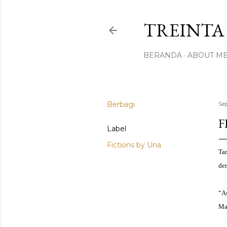
TREINTA 
BERANDA
ABOUT M
Berbagi
Se
F
Label
Fictions by Una
Ta
de
“A
Maa