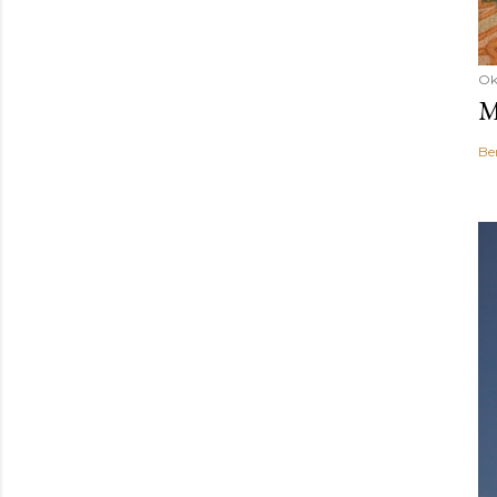
Ok
M
Be