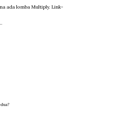
rena ada lomba Multiply. Link-
..
edua?