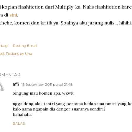
i kopian flashfiction dari Multiply-ku. Nulis flashfiction ka
a di
sini
.
hehe, komen dan kritik ya. Soalnya aku jarang nulis... hihihi.
rbagi
Posting Email
el:
Fictions by Una
OMENTAR
affi
15 September 2011 pukul 21.48
bingung mau komen apa. wkwk
ngga dong aku. tantri yang pertama beda sama tantri yang k
kalo sama ngapain dia denger suaranya sendiri?
hahahaha
BALAS