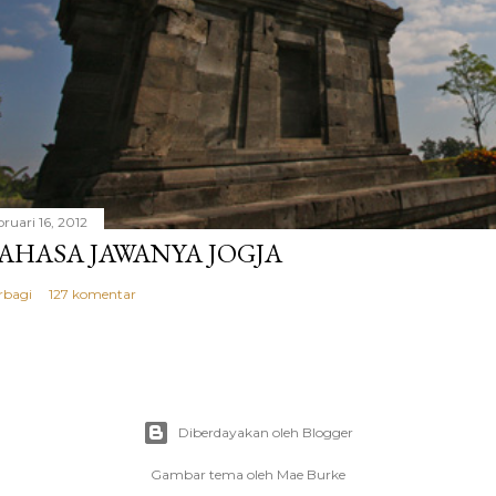
ruari 16, 2012
AHASA JAWANYA JOGJA
rbagi
127 komentar
Diberdayakan oleh Blogger
Gambar tema oleh
Mae Burke