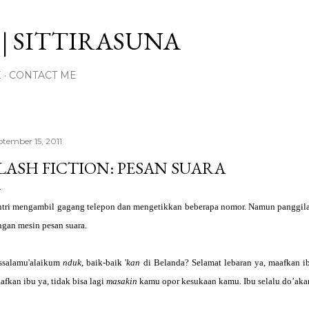
Langsung ke konten utama
| SITTIRASUNA
E
CONTACT ME
ptember 15, 2011
LASH FICTION: PESAN SUARA
ntri mengambil gagang telepon dan mengetikkan beberapa nomor. Namun panggilan 
ngan mesin pesan suara.
ssalamu'alaikum
nduk
, baik-baik '
kan
di Belanda? Selamat lebaran ya, maafkan i
fkan ibu ya, tidak bisa lagi
masakin
kamu opor kesukaan kamu. Ibu selalu do’akan