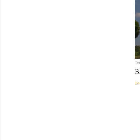
Feb
B
Be