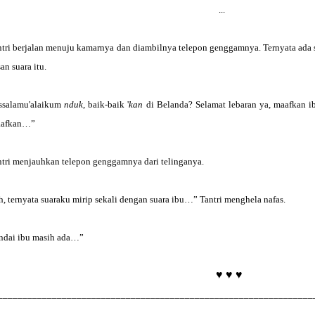
...
ntri berjalan menuju kamarnya dan diambilnya telepon genggamnya. Ternyata ada 
an suara itu.
ssalamu'alaikum
nduk
, baik-baik '
kan
di Belanda? Selamat lebaran ya, maafkan i
afkan…”
ntri menjauhkan telepon genggamnya dari telinganya.
, ternyata suaraku mirip sekali dengan suara ibu…” Tantri menghela nafas.
ndai ibu masih ada…”
♥
♥
♥
________________________________________________________________