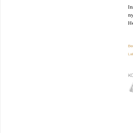
In
ny
He
Be
Lab
K