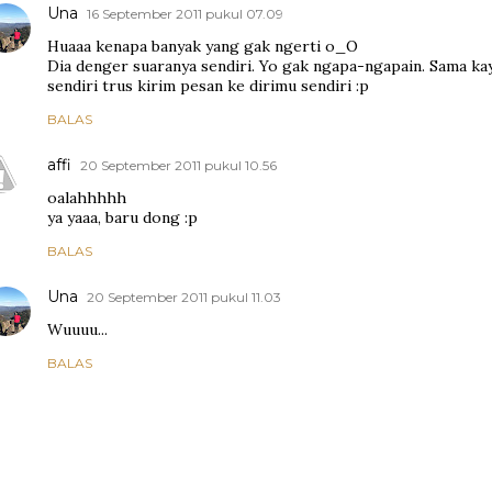
Una
16 September 2011 pukul 07.09
Huaaa kenapa banyak yang gak ngerti o_O
Dia denger suaranya sendiri. Yo gak ngapa-ngapain. Sama
sendiri trus kirim pesan ke dirimu sendiri :p
BALAS
affi
20 September 2011 pukul 10.56
oalahhhhh
ya yaaa, baru dong :p
BALAS
Una
20 September 2011 pukul 11.03
Wuuuu...
BALAS