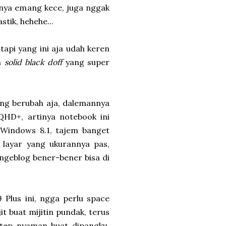
gnya emang kece, juga nggak
stik, hehehe...
api yang ini aja udah keren
am
solid black doff
yang super
g berubah aja, dalemannya
HD+, artinya notebook ini
e Windows 8.1, tajem banget
 layar yang ukurannya pas,
 ngeblog bener-bener bisa di
Plus ini, ngga perlu space
it buat mijitin pundak, terus
etep nyaman buat dipangku.