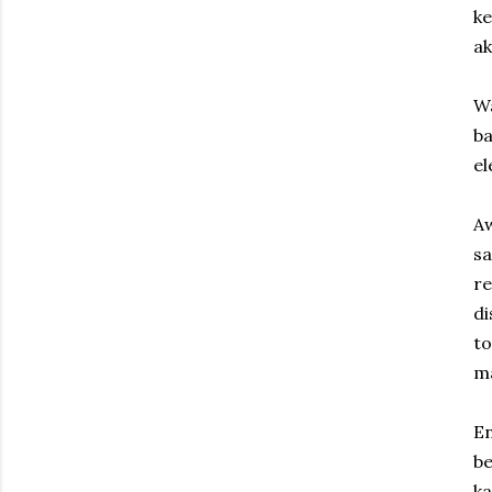
ke
ak
Wa
ba
el
Aw
s
re
di
to
ma
E
be
k