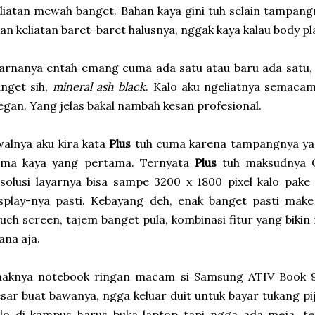
liatan mewah banget. Bahan kaya gini tuh selain tampan
an keliatan baret-baret halusnya, nggak kaya kalau body pla
rnanya entah emang cuma ada satu atau baru ada satu, t
nget sih,
mineral ash black
. Kalo aku ngeliatnya semac
egan. Yang jelas bakal nambah kesan profesional.
alnya aku kira kata
Plus
tuh cuma karena tampangnya yan
ama kaya yang pertama. Ternyata
Plus
tuh maksudnya Q
solusi layarnya bisa sampe 3200 x 1800 pixel kalo pak
splay-nya pasti. Kebayang deh, enak banget pasti make
uch screen, tajem banget pula, kombinasi fitur yang bikin
na aja.
naknya notebook ringan macam si Samsung ATIV Book 9 
sar buat bawanya, ngga keluar duit untuk bayar tukang pij
alo di kampus harus buka laptop tapi ngga ada meja, t