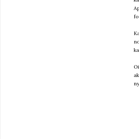
Ap
fo
Ka
no
ka
Oi
ak
ny