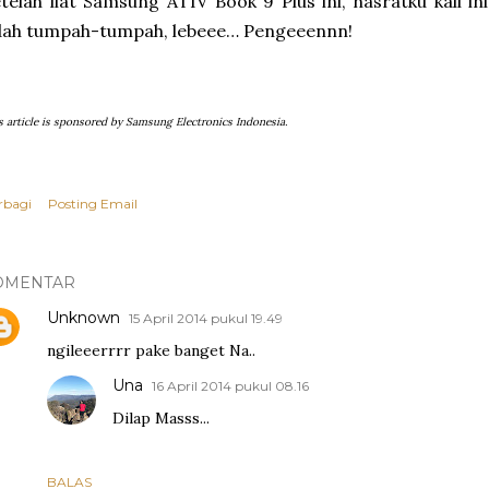
telah liat Samsung ATIV Book 9 Plus ini, hasratku kali in
dah tumpah-tumpah, lebeee… Pengeeennn!
s article is sponsored by Samsung Electronics Indonesia.
rbagi
Posting Email
OMENTAR
Unknown
15 April 2014 pukul 19.49
ngileeerrrr pake banget Na..
Una
16 April 2014 pukul 08.16
Dilap Masss...
BALAS