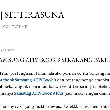
Langsung ke konten utama
| SITTIRASUNA
E
CONTACT ME
il 15, 2014
AMSUNG ATIV BOOK 9 SEKARANG PAKE 
kitar pertengahan tahun lalu aku pernah cerita tentang 
otebook Samsung ATIV Book 9
dan tentang pengalamanku 
h sekarang aku baru tau bahwa versi terbarunya notebook
amanya
Samsung ATIV Book 9 Plus
, jadi makin ringan dan m
ama kaya aku yang makin dewasa *wlekkk cuh*, menurutk