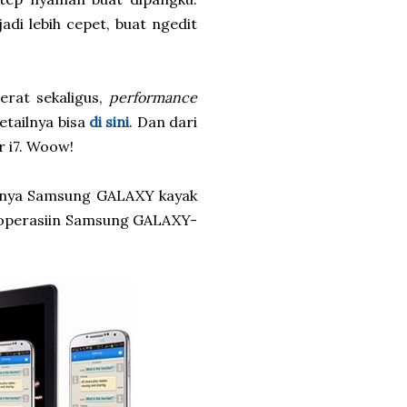
jadi lebih cepet, buat ngedit
erat sekaligus,
performance
detailnya bisa
di sini
. Dan dari
r i7. Woow!
serinya Samsung GALAXY kayak
sa operasiin Samsung GALAXY-