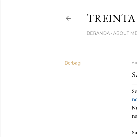
TREINTA 
BERANDA
ABOUT M
Berbagi
Apr
S
Se
n
Na
n
S