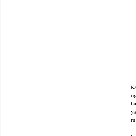
Ka
ng
ba
y
ma