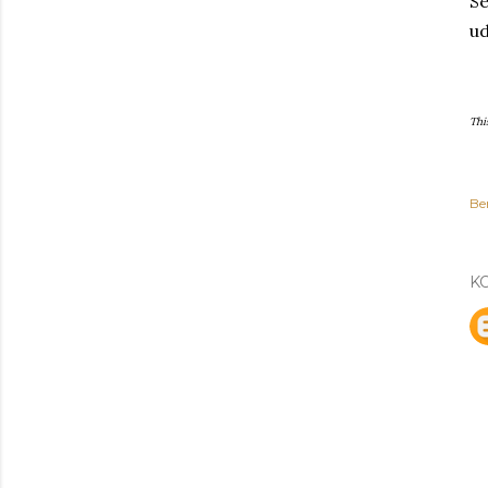
Se
u
Thi
Be
K