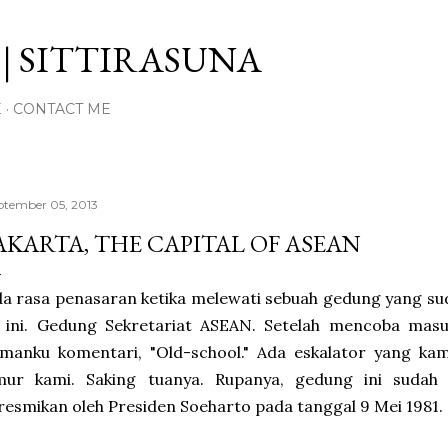
Langsung ke konten utama
| SITTIRASUNA
E
CONTACT ME
ptember 05, 2013
AKARTA, THE CAPITAL OF ASEAN
a rasa penasaran ketika melewati sebuah gedung yang suda
 ini. Gedung Sekretariat ASEAN. Setelah mencoba masu
manku komentari, "Old-school." Ada eskalator yang kam
mur kami. Saking tuanya. Rupanya, gedung ini sudah
resmikan oleh Presiden Soeharto pada tanggal 9 Mei 1981.