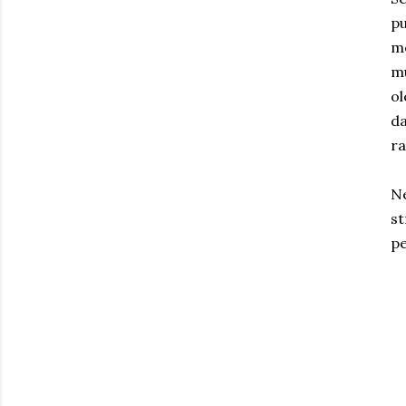
pu
me
mu
ol
d
ra
Ne
st
pe