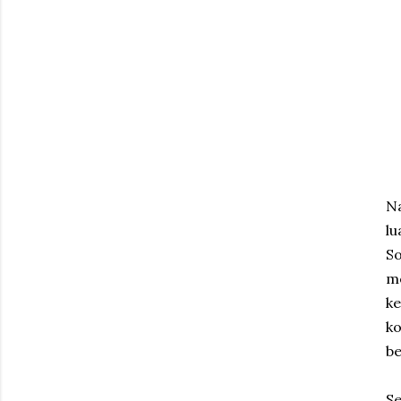
Na
lu
So
m
k
ko
b
Se