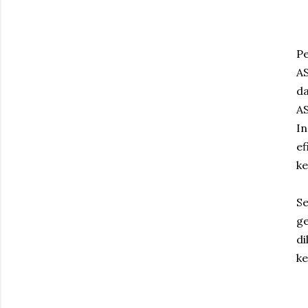
Pe
A
d
A
In
e
ke
S
g
d
ke