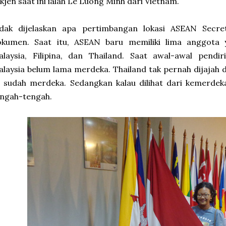
kjen saat ini ialah Le Luong Minh dari Vietnam.
idak dijelaskan apa pertimbangan lokasi ASEAN Secret
okumen. Saat itu, ASEAN baru memiliki lima anggota y
alaysia, Filipina, dan Thailand. Saat awal-awal pend
laysia belum lama merdeka. Thailand tak pernah dijajah d
 sudah merdeka. Sedangkan kalau dilihat dari kemerdek
engah-tengah.