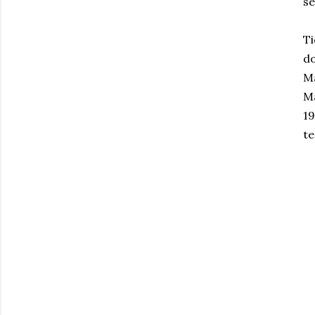
se
T
d
M
Ma
19
t