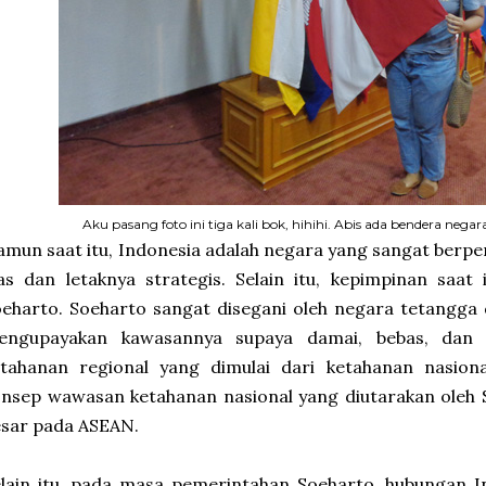
Aku pasang foto ini tiga kali bok, hihihi. Abis ada bendera neg
mun saat itu, Indonesia adalah negara yang sangat berp
as dan letaknya strategis. Selain itu, kepimpinan saat
eharto. Soeharto sangat disegani oleh negara tetangga
engupayakan kawasannya supaya damai, bebas, dan ne
etahanan regional yang dimulai dari ketahanan nasiona
nsep wawasan ketahanan nasional yang diutarakan oleh 
esar pada ASEAN.
lain itu, pada masa pemerintahan Soeharto, hubungan I