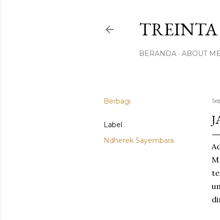
TREINTA 
BERANDA
ABOUT M
Berbagi
Se
J
Label
Ndherek Sayembara
Ad
M
te
u
di