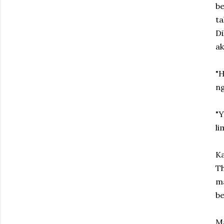
be
ta
Di
ak
"H
ng
"Y
li
Ka
T
ma
be
Ma