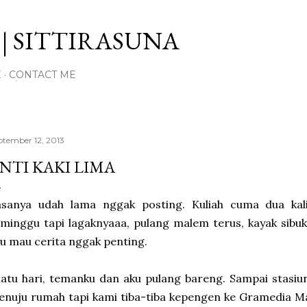
Langsung ke konten utama
| SITTIRASUNA
E
CONTACT ME
ptember 12, 2013
NTI KAKI LIMA
asanya udah lama nggak posting. Kuliah cuma dua ka
minggu tapi lagaknyaaa, pulang malem terus, kayak sibu
u mau cerita nggak penting.
atu hari, temanku dan aku pulang bareng. Sampai stasiu
nuju rumah tapi kami tiba-tiba kepengen ke Gramedia Mat