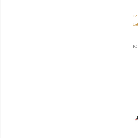
Be
Lab
K