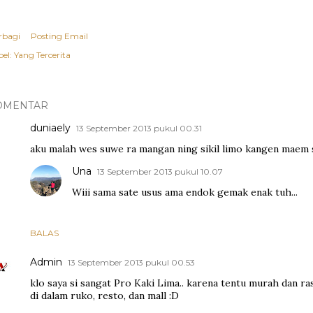
rbagi
Posting Email
el:
Yang Tercerita
OMENTAR
duniaely
13 September 2013 pukul 00.31
aku malah wes suwe ra mangan ning sikil limo kangen maem s
Una
13 September 2013 pukul 10.07
Wiii sama sate usus ama endok gemak enak tuh...
BALAS
Admin
13 September 2013 pukul 00.53
klo saya si sangat Pro Kaki Lima.. karena tentu murah dan ras
di dalam ruko, resto, dan mall :D