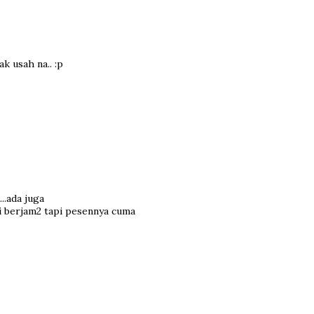
 usah na.. :p
..ada juga
i berjam2 tapi pesennya cuma