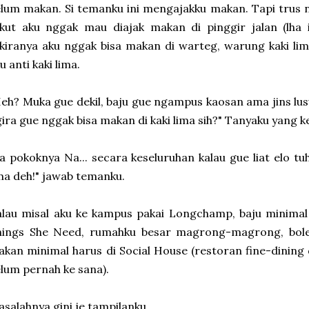
lum makan. Si temanku ini mengajakku makan. Tapi trus n
kut aku nggak mau diajak makan di pinggir jalan (lha 
kiranya aku nggak bisa makan di warteg, warung kaki lim
u anti kaki lima.
eh? Muka gue dekil, baju gue ngampus kaosan ama jins lus
ira gue nggak bisa makan di kaki lima sih?" Tanyaku yang 
a pokoknya Na... secara keseluruhan kalau gue liat elo tu
ma deh!" jawab temanku.
lau misal aku ke kampus pakai Longchamp, baju minimal 
hings She Need, rumahku besar magrong-magrong, boleh
kan minimal harus di Social House (restoran fine-dining
lum pernah ke sana).
salahnya gini je tampilanku...