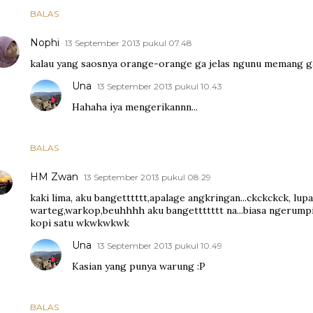
BALAS
Nophi
13 September 2013 pukul 07.48
kalau yang saosnya orange-orange ga jelas ngunu memang gak
Una
13 September 2013 pukul 10.43
Hahaha iya mengerikannn...
BALAS
HM Zwan
13 September 2013 pukul 08.29
kaki lima, aku bangetttttt,apalage angkringan...ckckckck, lupa.
warteg,warkop,beuhhhh aku bangettttttt na...biasa ngerump
kopi satu wkwkwkwk
Una
13 September 2013 pukul 10.49
Kasian yang punya warung :P
BALAS