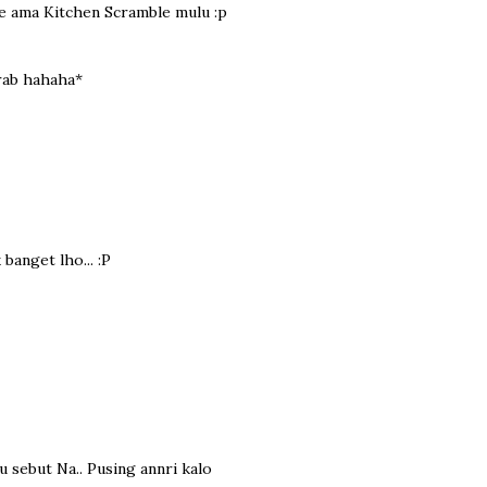
se ama Kitchen Scramble mulu :p
krab hahaha*
banget lho... :P
sebut Na.. Pusing annri kalo