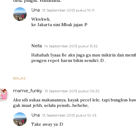
tiba2 pingin.. Hahahaha..
Una
13 September 2013 pukul 10.11
Wkwkwk,
ke Jakarta sini Mbak jajan :P
Nella
14 September 2013 pukul 15.32
Hahahah Iyaaa Be aku juga ga mau mikirin dan mem
pengen repot harus bikin sendiri :D .
BALAS
mamie_funky
13 September 2013 pukul 06.32
Aku sih sukaa makanannya, kayak pecel lele, tapi bungkus ba
gak muat jehh, selalu penuh...hehehe,
Una
13 September 2013 pukul 10.43
Take away ya :D