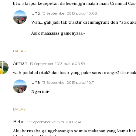
btw, skripsi kecepetan dislesein jgn malah main Criminal Ca
Una
13 September 2013 pukul 10.08
Wah... gak jadi tak traktir di Immigrant deh *sok a
Asik maaaasss gamenyaaa~
BALAS
Arman
13 September 2013 pukul 00.59
wah padahal otak2 dan baso yang pake saos orange2 itu enak 
Una
13 September 2013 pukul 10.11
Ngeriiiii~
BALAS
Bebe
13 September 2013 pukul 02.46
Aku berusaha ga ngebayangin semua makanan yang kamu baru 