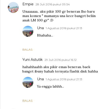
Empie
28 Juli 2016 pukul 09.54
Unaaaaaa.. aku pikir 100 gr beneran lho baru
mau komen " mamanya una kece banget beliin
anak LM 100 gr" :D
Una
1 Agustus 2016 pukul 21.13
Bhahaha...
BALAS
Yuni Astutik
29 Juli 2016 pukul 16.12
hahahhaahh aku pikir emas beneran. baek
banget ibuny hahah ternyata flashk disk hahha
Una
1 Agustus 2016 pukul 21.13
Ya engga lahhh...
BALAS