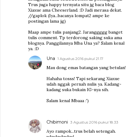
Trus juga happy ternyata situ jg baca blog
Xiaxue ama Cheeserland. :D Jadi merasa dekat.
//gaplok (Iya...bacanya lompat2 ampe ke
postingan lama jg)
Maap ampe tulis panjang2. Jaranggggg banget
tulis comment. Tp terdorong saking suka ama
blognya. Panggilannya Mba Una ya? Salam kenal
ya. :D
Una
1 Agustus 2016 pukul 21.17
Mau dong emas batangan yang betulan!
Hahaha tosss! Tapi sekarang Xiaxue
udah nggak pernah nulis ya. Kadang-
kadang suka bukain IG-nya sih.
Salam kenal Mbaaa :')
Chibimoni
3 Agustus 2016 pukul 18.33
Ayo rampok...trus belah setengah.
wkwkwkwkw!