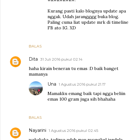
Kurang pasti kalo blognya update apa
nggak. Udah jarangggg buka blog.
Paling cuma liat update mrk di timeline
FB ato IG. XD
BALAS
Dita
31 Juli 2016 pukul 02.14
haha kirain beneran tu emas :D baik banget
mamanya
Una
1 Agustus 2016 pukul 21.17
Mamakku emang baik tapi ngga beliin
emas 100 gram juga sih bhahaha
BALAS
Nayarini
1 Agustus 2016 pukul 02.45
wakakaka, tadinya udah mau nyongkel jendela