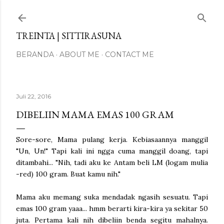
Langsung ke konten utama
TREINTA | SITTIRASUNA
BERANDA
ABOUT ME
CONTACT ME
Juli 22, 2016
DIBELIIN MAMA EMAS 100 GRAM
Sore-sore, Mama pulang kerja. Kebiasaannya manggil
"Un, Un!" Tapi kali ini ngga cuma manggil doang, tapi
ditambahi... "Nih, tadi aku ke Antam beli LM (logam mulia
-red) 100 gram. Buat kamu nih."
Mama aku memang suka mendadak ngasih sesuatu. Tapi
emas 100 gram yaaa... hmm berarti kira-kira ya sekitar 50
juta. Pertama kali nih dibeliin benda segitu mahalnya.