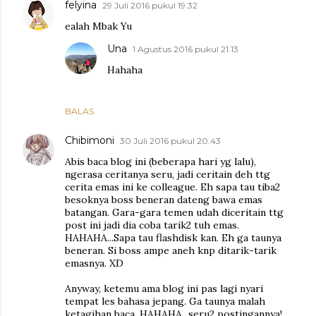
felyina
29 Juli 2016 pukul 19.32
ealah Mbak Yu
Una
1 Agustus 2016 pukul 21.13
Hahaha
BALAS
Chibimoni
30 Juli 2016 pukul 20.43
Abis baca blog ini (beberapa hari yg lalu),
ngerasa ceritanya seru, jadi ceritain deh ttg
cerita emas ini ke colleague. Eh sapa tau tiba2
besoknya boss beneran dateng bawa emas
batangan. Gara-gara temen udah diceritain ttg
post ini jadi dia coba tarik2 tuh emas.
HAHAHA...Sapa tau flashdisk kan. Eh ga taunya
beneran. Si boss ampe aneh knp ditarik-tarik
emasnya. XD
Anyway, ketemu ama blog ini pas lagi nyari
tempat les bahasa jepang. Ga taunya malah
ketagihan baca. HAHAHA...seru2 postingannya!