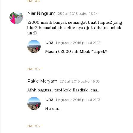
BALAS
Niar Ningrum
25 Juli 2016 pukul 16.24
72000 masih banyak semangat buat hapus2 yang
blur2 huauahahah, selfie nya ojok dihapus mbak
un :D
Una
1 Agustus 2016 pukul 21.12
Masih 68000 nih Mbak *capek*
BALAS
Pak'e Maryam
27 Juli 2016 pukul 16.58
Aihh baguss.. tapi kok, flasdisk.. eaa..
Una
1 Agustus 2016 pukul 21.13
Hu um...
BALAS