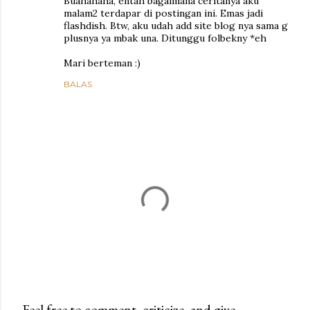
Buahahaha, entah bagaimana ceritanya aku
malam2 terdapar di postingan ini. Emas jadi
flashdish. Btw, aku udah add site blog nya sama g
plusnya ya mbak una. Ditunggu folbekny *eh
Mari berteman :)
BALAS
Feel free to comment, criticize, and give