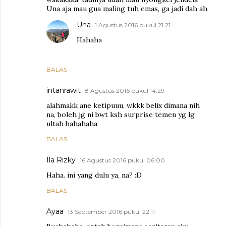
Una aja mau gua maling tuh emas, ga jadi dah ah
Una
1 Agustus 2016 pukul 21.21
Hahaha
BALAS
intanrawit
8 Agustus 2016 pukul 14.29
alahmakk ane ketipuuu, wkkk belix dimana nih
na, boleh jg ni bwt ksh surprise temen yg lg
ultah bahahaha
BALAS
Ila Rizky
16 Agustus 2016 pukul 06.00
Haha. ini yang dulu ya, na? :D
BALAS
Ayaa
13 September 2016 pukul 22.11