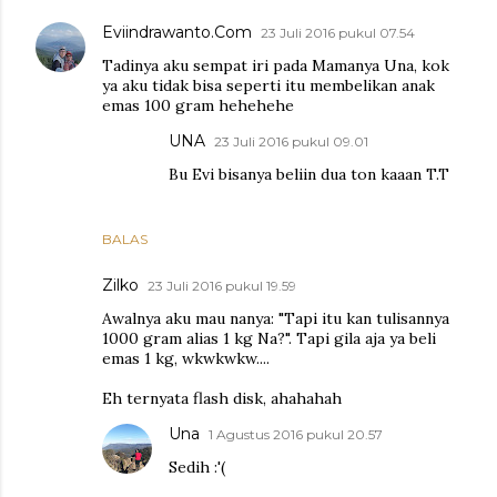
Eviindrawanto.Com
23 Juli 2016 pukul 07.54
Tadinya aku sempat iri pada Mamanya Una, kok
ya aku tidak bisa seperti itu membelikan anak
emas 100 gram hehehehe
UNA
23 Juli 2016 pukul 09.01
Bu Evi bisanya beliin dua ton kaaan T.T
BALAS
Zilko
23 Juli 2016 pukul 19.59
Awalnya aku mau nanya: "Tapi itu kan tulisannya
1000 gram alias 1 kg Na?". Tapi gila aja ya beli
emas 1 kg, wkwkwkw....
Eh ternyata flash disk, ahahahah
Una
1 Agustus 2016 pukul 20.57
Sedih :'(