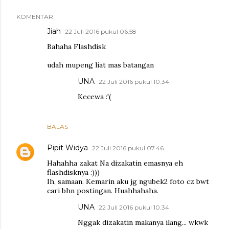
KOMENTAR
Jiah
22 Juli 2016 pukul 06.58
Bahaha Flashdisk
udah mupeng liat mas batangan
UNA
22 Juli 2016 pukul 10.34
Kecewa :'(
BALAS
Pipit Widya
22 Juli 2016 pukul 07.46
Hahahha zakat Na dizakatin emasnya eh
flashdisknya :)))
Ih, samaan. Kemarin aku jg ngubek2 foto cz bwt
cari bhn postingan. Huahhahaha.
UNA
22 Juli 2016 pukul 10.34
Nggak dizakatin makanya ilang... wkwk