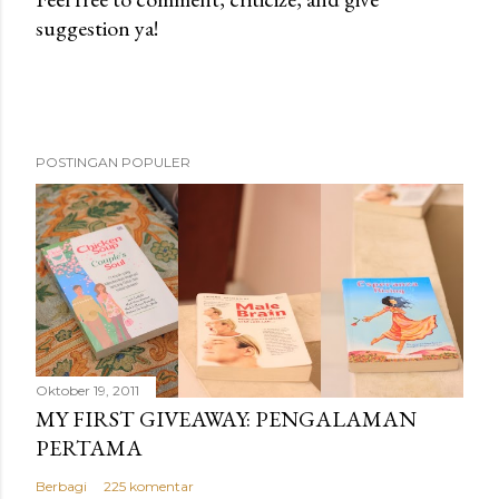
suggestion ya!
P
o
s
t
i
POSTINGAN POPULER
n
g
K
o
m
e
n
t
Oktober 19, 2011
a
MY FIRST GIVEAWAY: PENGALAMAN
r
PERTAMA
Berbagi
225 komentar