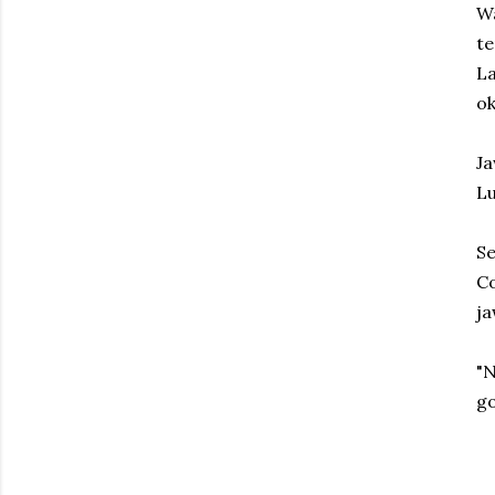
W
te
La
ok
Ja
Lu
Se
C
j
"N
go