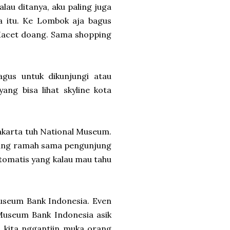
alau ditanya, aku paling juga
a itu. Ke Lombok aja bagus
 Macet doang. Sama shopping
gus untuk dikunjungi atau
g bisa lihat skyline kota
akarta tuh National Museum.
kurang ramah sama pengunjung
 otomatis yang kalau mau tahu
useum Bank Indonesia. Even
Museum Bank Indonesia asik
us kita nggantiin muka orang