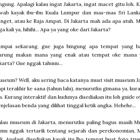
ngung. Apalagi kalau ingat Jakarta, ingat macet gitu loh. K
awab kayak ibu-ibu Kuala Lumpur dan mas-mas Sri Lank
nget, atau ke Raja Ampat. Di Jakarta mah ada apa atuh.
ga kali ya, hihihi... Apa ya yang oke dari Jakarta?
ampai sekarang, gue juga bingung apa tempat yang ba
arung makan mana yang enak atau tempat oke mana yan
karta? Gue nggak tahuuu...
seum? Well, aku sering baca katanya must visit museum J
pi terakhir ke sana (tahun lalu), menurutku gimana ya, 
a. Kurang interaktif dan kudunya disediakan itu loh guide
njelasan benda yang dilihat tinggal ketik angka. Hehehe...
lau museum di Jakarta, menurutku paling bagus masih M
amu nggak tertarik tentang sejarah dan perekonomian, 
k. Apalagi disediakan kayak itu lho tempat buat foto tr