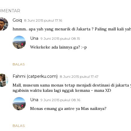
OMENTAR
Goiq
8 Juni 2015 pukul 17.16
hmmm.. apa yah yang menarik di Jakarta ? Paling mall kali yah 
Una
9 Juni 2015 pukul 08.15
Wekekeke ada lainnya ga? :-p
BALAS
Fahmi (catperku.com)
8 Juni 2015 pukul 17.47
Mall, museum sama monas tetap menjadi destinasi di jakarta 
ngabisin waktu kalau lagi nggak kemana - mana XD
Una
9 Juni 2015 pukul 08.16
Monas emang ga antre ya Mas naiknya?
BALAS