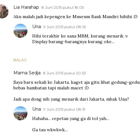
Lia Harahap
8 Juni 2015 pukul 18.05
Aku malah jadi kepengen ke Museum Bank Mandiri hihihi :D
Una
9 Juni 2015 pukul 08.16
Hihi terakhir ke sana MBM, kurang menarik :v
Display barang-barangnya kurang oke...
BALAS
Mama Sedja
8 Juni 2015 pukul 20.53
Saya baru sekali ke Jakarta, kaget aja gitu lihat gedung-gedu
bebas hambatan tapi malah macet :D
Jadi apa dong nih yang menarik dari Jakarta, mbak Una?
Una
9 Juni 2015 pukul 08.19
Hahaha... cepetan yang ga di tol yah...
Ga tau wkwkwk...