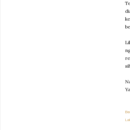
Te
d
k
be
L
ng
re
si
Na
Ya
Be
Lab