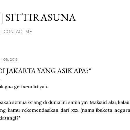
Langsung ke konten utama
| SITTIRASUNA
E
CONTACT ME
ni 08, 2015
DI JAKARTA YANG ASIK APA?"
k gua geli sendiri yah.
akah semua orang di dunia ini sama ya? Maksud aku, kalau 
ang kamu rekomendasikan dari xxx (nama ibukota negara
datangi?"