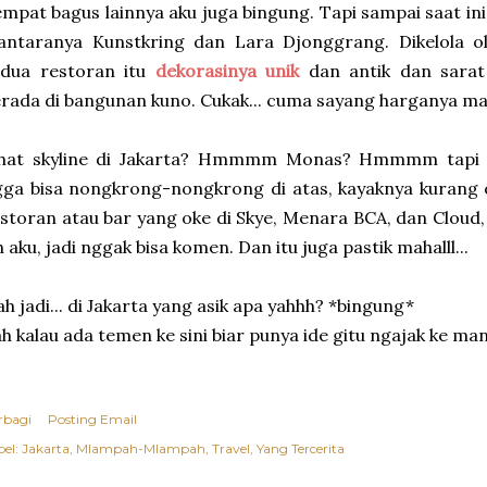
mpat bagus lainnya aku juga bingung. Tapi sampai saat in
iantaranya Kunstkring dan Lara Djonggrang. Dikelola 
edua restoran itu
dekorasinya unik
dan antik dan sarat 
rada di bangunan kuno. Cukak... cuma sayang harganya m
ihat skyline di Jakarta? Hmmmm Monas? Hmmmm tapi 
ga bisa nongkrong-nongkrong di atas, kayaknya kurang ok
storan atau bar yang oke di Skye, Menara BCA, dan Cloud
h aku, jadi nggak bisa komen. Dan itu juga pastik mahalll...
h jadi... di Jakarta yang asik apa yahhh? *bingung*
h kalau ada temen ke sini biar punya ide gitu ngajak ke man
rbagi
Posting Email
el:
Jakarta
Mlampah-Mlampah
Travel
Yang Tercerita