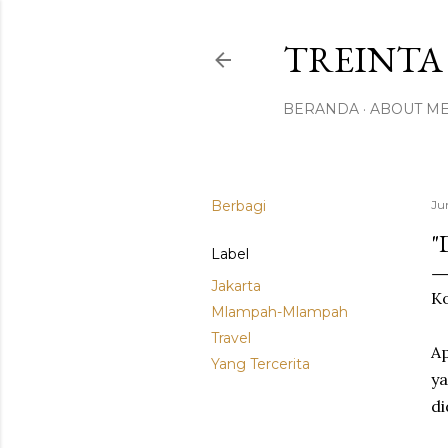
TREINTA 
BERANDA
ABOUT M
Berbagi
Ju
"
Label
Jakarta
Ko
Mlampah-Mlampah
Travel
Ap
Yang Tercerita
y
di