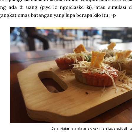
ng ada di uang (piye le ngejelaske ki), atau simulasi 
angkat emas batangan yang lupa berapa kilo itu :-p
Jajan-jajan ala ala anak kekinian juga asik sih tap