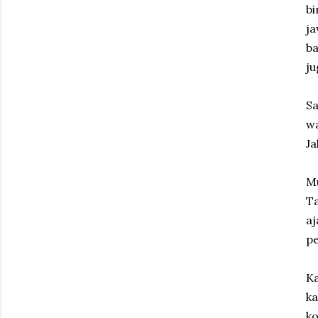
bi
j
ba
ju
S
w
Ja
Mu
Ta
aj
pe
Ka
k
ko