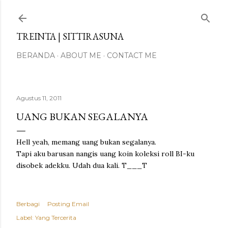
Langsung ke konten utama
TREINTA | SITTIRASUNA
BERANDA
ABOUT ME
CONTACT ME
Agustus 11, 2011
UANG BUKAN SEGALANYA
Hell yeah, memang uang bukan segalanya.
Tapi aku barusan nangis uang koin koleksi roll BI-ku
disobek adekku. Udah dua kali. T___T
Berbagi
Posting Email
Label:
Yang Tercerita