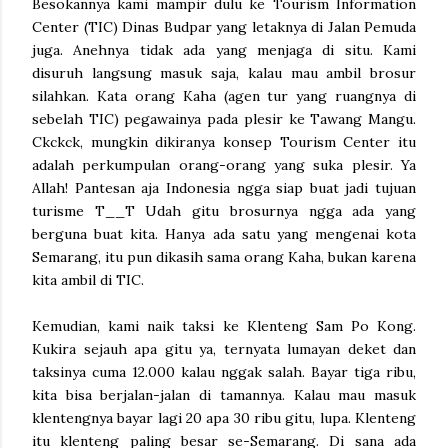
Besokannya kami mampir dulu ke Tourism Information
Center (TIC) Dinas Budpar yang letaknya di Jalan Pemuda
juga. Anehnya tidak ada yang menjaga di situ. Kami
disuruh langsung masuk saja, kalau mau ambil brosur
silahkan. Kata orang Kaha (agen tur yang ruangnya di
sebelah TIC) pegawainya pada plesir ke Tawang Mangu.
Ckckck, mungkin dikiranya konsep Tourism Center itu
adalah perkumpulan orang-orang yang suka plesir. Ya
Allah! Pantesan aja Indonesia ngga siap buat jadi tujuan
turisme T__T Udah gitu brosurnya ngga ada yang
berguna buat kita. Hanya ada satu yang mengenai kota
Semarang, itu pun dikasih sama orang Kaha, bukan karena
kita ambil di TIC.
Kemudian, kami naik taksi ke Klenteng Sam Po Kong.
Kukira sejauh apa gitu ya, ternyata lumayan deket dan
taksinya cuma 12.000 kalau nggak salah. Bayar tiga ribu,
kita bisa berjalan-jalan di tamannya. Kalau mau masuk
klentengnya bayar lagi 20 apa 30 ribu gitu, lupa. Klenteng
itu klenteng paling besar se-Semarang. Di sana ada