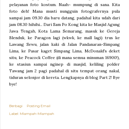
pelayanan foto kostum. Naah~ mumpung di sana. Kita
foto deh! Mana musti nungguin fotografernya pula
sampai jam 09.30 dia baru datang, padahal kita udah dari
jam 08.30 hihihi... Dari Sam Po Kong kita ke Masjid Agung
Jawa Tengah, Kota Lama Semarang, masuk ke Gereja
Blenduk, ke Paragon lagi (wkwk, ke mall lagi) trus ke
Lawang Sewu, jalan kaki di Jalan Pandanaran-Simpang
Lima, ke Pasar kaget Simpang Lima, McDonald's deket
situ, ke Peacock Coffee (di mana semua minuman 16900!),
ke stasiun sampai nginep di masjid, keliling polder
Tawang jam 2 pagi padahal di situ tempat orang nakal,
tiduran selonjor di kereta. Lengkapnya di blog Part 2! Bye
bye!
Berbagi
Posting Email
Label:
Mlampah-Mlampah