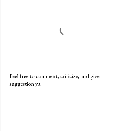
Feel free to comment, criticize, and give
suggestion ya!
P
o
s
t
i
n
g