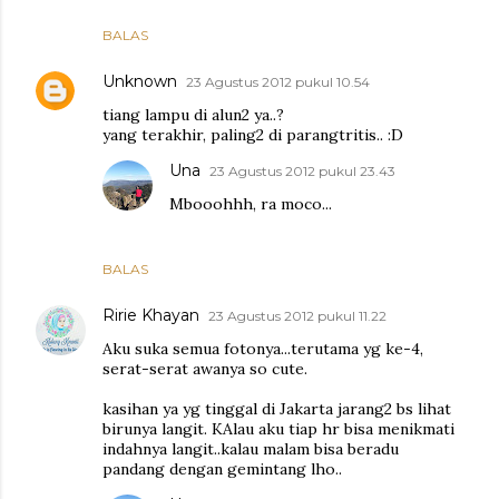
BALAS
Unknown
23 Agustus 2012 pukul 10.54
tiang lampu di alun2 ya..?
yang terakhir, paling2 di parangtritis.. :D
Una
23 Agustus 2012 pukul 23.43
Mbooohhh, ra moco...
BALAS
Ririe Khayan
23 Agustus 2012 pukul 11.22
Aku suka semua fotonya...terutama yg ke-4,
serat-serat awanya so cute.
kasihan ya yg tinggal di Jakarta jarang2 bs lihat
birunya langit. KAlau aku tiap hr bisa menikmati
indahnya langit..kalau malam bisa beradu
pandang dengan gemintang lho..