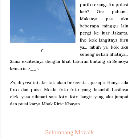
putih terang. Itu polusi
kah? Ora paham...
Makanya pas aku
beberapa minggu lalu
pergi ke luar Jakarta,
lho kok langitnya biru
ya... mbuh ya, kok aku
(1)
seneng sekali lihatnya...
Sama excitednya dengan lihat taburan bintang di Semoya
kemarin >__<
So
, di
post
ini aku tak akan bercerita apa-apa. Hanya ada
foto dan puisi. Meski foto-foto yang kuambil hasilnya
elek, yaaa nikmati saja foto-foto langit yang aku jumpai
dan puisi karya Mbak Ririe Khayan...
Gelombang Mozaik