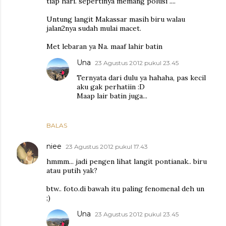
tiap hari. sepertinya memang polusi ....
Untung langit Makassar masih biru walau
jalan2nya sudah mulai macet.
Met lebaran ya Na. maaf lahir batin
Una
23 Agustus 2012 pukul 23.45
Ternyata dari dulu ya hahaha, pas kecil
aku gak perhatiin :D
Maap lair batin juga...
BALAS
niee
23 Agustus 2012 pukul 17.43
hmmm... jadi pengen lihat langit pontianak.. biru
atau putih yak?
btw.. foto.di bawah itu paling fenomenal deh un
;)
Una
23 Agustus 2012 pukul 23.45