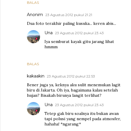
BALAS
Anonim
23 Agustus 2012 pukul 21.21
Dua foto terakhir paling kusuka... keren abis...
Una
23 Agustus 2012 pukul 23.43
Iya semburat kayak gitu jarang lihat
hmmm
BALAS
kakaakin
23 Agustus 2012 pukul 22.53
Bener juga ya, keknya aku sulit menemukan lagit
biru di Jakarta. Oh iya, bagaimana kalau setelah
hujan? Bisakah birunya langit terlihat?
Una
23 Agustus 2012 pukul 23.43
Tetep gak biru soalnya itu bukan awan
tapi polusi yang nempel pada atmosfer,
hahaha! *ngarang*