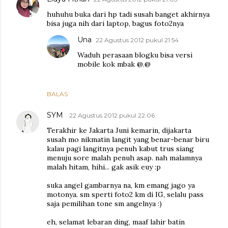
huhuhu buka dari hp tadi susah banget akhirnya
bisa juga nih dari laptop, bagus foto2nya
Una
22 Agustus 2012 pukul 21.54
Waduh perasaan blogku bisa versi
mobile kok mbak @.@
BALAS
SYM
22 Agustus 2012 pukul 22.06
Terakhir ke Jakarta Juni kemarin, dijakarta
susah mo nikmatin langit yang benar-benar biru
kalau pagi langitnya penuh kabut trus siang
menuju sore malah penuh asap. nah malamnya
malah hitam, hihi... gak asik euy :p
suka angel gambarnya na, km emang jago ya
motonya. sm sperti foto2 km di IG, selalu pass
saja pemilihan tone sm angelnya :)
eh, selamat lebaran ding, maaf lahir batin