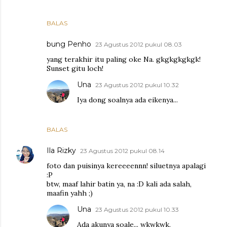
BALAS
bung Penho
23 Agustus 2012 pukul 08.03
yang terakhir itu paling oke Na. gkgkgkgkgk!
Sunset gitu loch!
Una
23 Agustus 2012 pukul 10.32
Iya dong soalnya ada eikenya...
BALAS
Ila Rizky
23 Agustus 2012 pukul 08.14
foto dan puisinya kereeeennn! siluetnya apalagi
:P
btw, maaf lahir batin ya, na :D kali ada salah,
maafin yahh ;)
Una
23 Agustus 2012 pukul 10.33
Ada akunya soale... wkwkwk.