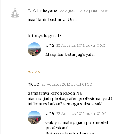
A. Y. Indrayana
22 Agustus 2012 pukul 23.54
maaf lahir bathin ya Un ...
fotonya bagus :D
Una
23 Agustus 2012 pukul 00.01
Maap lair batin juga yah...
BALAS
nique
23 Agustus 2012 pukul 01.00
gambarnya keren kabeh Na
niat mo jadi photografer profesional ya :D
ini kontes bukan? semoga sukses yak!
Una
23 Agustus 2012 pukul 01.04
Gak ya... niatnya jadi potomodel
profesional.
Bukaaaan kontes hueee~